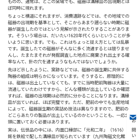
ものの、通常は、どこの窯場でも、磁器は溝縁皿の出現期とほ
ぼ同時に現れます。
ちょっと横道にそれますが、消費遺跡などでは、その地域での
磁器の出現期を基準として、そこからあまり遡らない時期に磁
器が誕生したのではという見解が示されたりすることがありま
す。そういう場合は、だいたい1620年代くらいということが多
いように思います。でも、これはちょっと捉え方としては乱暴
です。誕生したての磁器がそんなに多く流通するとは限りませ
んし、たまたまそれが発掘調査した地点に廃棄され出土する確
率なんて、針の穴を通すようなもんではないでしょうか。
先ほど示したように、窯跡などでは、磁器の誕生期に共伴する
陶器の組成は明らかになっています。そうすると、原理的に
は、磁器は出土していなくても、すでに当時肥前陶器は大量に
流通していたわけですから、どんな種類が出土しているか確認
すれば、磁器の出現期は必然的に分かることになります。溝縁
皿が出ていれば、ほぼ完璧です。ただ、肥前の中でも生産地域
によって、磁器誕生期の窯詰め技法は異なりますので、肥前の
どこらあたりの製品が出土しているのかということも、一応念
頭に置いておく必要はあります。
お問い合わせ
実は、伝世品の中には、内面口縁部に「元和二年」（1616）の
銘を鉄絵で配した溝縁皿が知られています（九州陶磁文化館