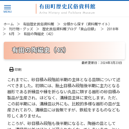
ホーム
有田歴史民俗資料館
分類から探す（資料館サイト）
刊行物・グッズ
歴史民俗資料館ブログ「泉山日録」
2018年
6月
有田の陶磁史（42）
有田の陶磁史（42）
最終更新日：
2024年3月23日
印刷
これまでに、砂目積み段階前半期の主体となる皿類について述
べてきました。初頭には、胎土目積み段階後半期に主力となる
器形である折縁皿や縁を折らない丸皿に類する器形の砂目積み
製品が生産され、ほどなく、溝縁皿主体に変化します。ただ、
この前半期には、溝縁皿以外にも、比較的多様な器形の皿が生
産されており、溝縁皿には皆無ですが、鉄絵をするものなども
珍しくありません。
ところが、砂目積み段階も後半期になると、陶器の皿として