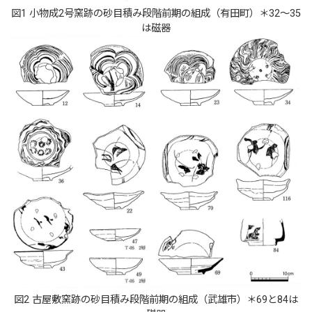
図1 小物成2号窯跡の砂目積み段階前期の組成（有田町）＊32〜35
は磁器
図2 古屋敷窯跡の砂目積み段階前期の組成（武雄市）＊69と84は