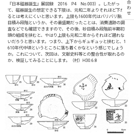
『日本磁器誕生』展図録 2016 P4 No.003）。したがっ
て、磁器誕生の想定できる下限は、元和二年よりそれほど下が
るとは考えにくいと思います。上限も1600年代はバリバリ胎土
目積み段階というか、その最盛期だったことは、消費遺跡の調
査などでも確認できますので、その後、砂目積み段階前半期初
頭の組成を挟むと、やはり上限も元和二年からそれほど遡れな
いだろうと思います。つまり、上下からギュギュッと挟むと、1
610年代中頃というところに落ち着くかなという感じでしょう
か。これについて、次回は、文献史料等との整合性が取れるの
か、検証してみることにします。（村）H30.6.8