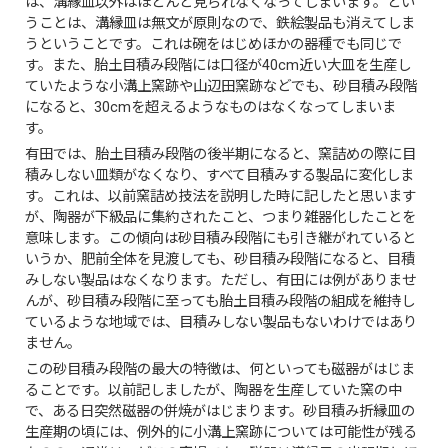
は、溝縁皿以外はほとんど見られなくなってしまいます。とい
うことは、溝縁皿は無文が原則なので、鉄絵製品も消えてしま
うということです。これは碗をはじめほかの器種でも同じで
す。また、胎土目積み段階には口径が40cm近い大皿を生産し
ていたような小溝上窯跡や山辺田窯跡などでも、砂目積み段階
になると、30cmを超えるようなものはなくなってしまいま
す。
有田では、胎土目積み段階の後半期になると、窯詰めの際に目
積みしない皿類がなくなり、すべて目積みする製品に変化しま
す。これは、以前窯詰め技法を説明した時に記したと思います
が、陶器が下級品に集約されたこと、つまり雑器化したことを
意味します。この傾向は砂目積み段階にも引き継がれていると
いうか、肥前全体を見渡しても、砂目積み段階になると、目積
みしない製品はなくなります。ただし、有田には例がありませ
んが、砂目積み段階に至っても胎土目積み段階の組成を維持し
ているような地域では、目積みしない製品もないわけではあり
ません。
この砂目積み段階の最大の特徴は、何といっても磁器がはじま
ることです。以前記しましたが、陶器を生産していた窯の中
で、ある日突然磁器の併焼がはじまります。砂目積み折縁皿の
生産期の頃には、例外的に小溝上窯跡については可能性が残る