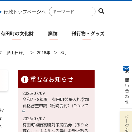
検
行政トップページへ
索
キ
ー
有田町の文化財
窯跡
刊行物・グッズ
ワ
ー
ド
グ「泉山日録」
2018年
8月
お問い合わせ
重要なお知らせ
2026/07/09
令和7・8年度 有田町競争入札参加
資格審査申請（随時受付）について
お
ページを保存
な
2026/07/07
有田町物価高騰対策商品券（ありた
い
暮らし・ささえ～る券）を受け取る