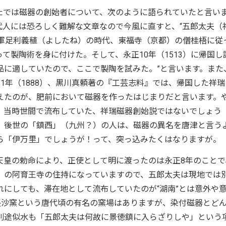
たでは磁器の創始者について、次のように語られていたと言い
代人には恐ろしく難解な文章なので今風に直すと、“五郎太夫（
将軍足利義稙（よしたね）の時代、東福寺（京都）の僧桂梧に従
て製陶術を身に付けた。そして、永正10年（1513）に帰国し
品に適していたので、ここで製陶を試みた。”と言います。また
1年（1888）、黒川真頼著の『工芸志料』では、帰国した祥瑞
えたのが、肥前において磁器を作ったはじまりだと言います。
、当時世間で流布していた、祥瑞磁器創始説ではないでしょう
、後世の「鎮西」（九州？）の人は、磁器の異名を唐津と言う
ら「伊万里」でしょうが！って、突っ込みたくはなりますが。
天皇の勅命により、正使として明に渡ったのは永正8年のことで
省）の阿育王寺の住持になっていますので、五郎太夫は現地では
にしても、滞在地として流布していたのが“湖南”とは意外や
長沙窯という唐代頃の有名の窯場はありますが、染付磁器とど
別途似水も「五郎太夫は何故に景徳鎮に入らざりしや」という