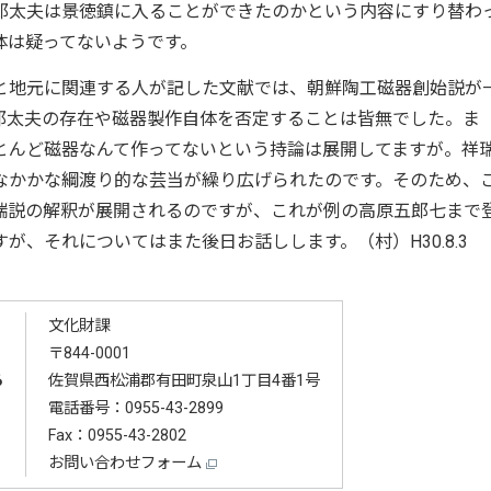
郎太夫は景徳鎮に入ることができたのかという内容にすり替わ
体は疑ってないようです。
と地元に関連する人が記した文献では、朝鮮陶工磁器創始説が
郎太夫の存在や磁器製作自体を否定することは皆無でした。ま
とんど磁器なんて作ってないという持論は展開してますが。祥
なかかな綱渡り的な芸当が繰り広げられたのです。そのため、
瑞説の解釈が展開されるのですが、これが例の高原五郎七まで
、それについてはまた後日お話しします。（村）H30.8.3
文化財課
〒844-0001
る
佐賀県西松浦郡有田町泉山1丁目4番1号
電話番号：
0955-43-2899
Fax：0955-43-2802
お問い合わせフォーム