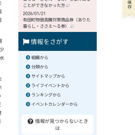
ま
ことができなかった方
磁
2026/01/21
言
有田町物価高騰対策商品券（ありた
暮らし・ささえ～る券）
場
情報をさがす
少
水
組織から
分類から
サイトマップから
ま
ライフイベントから
赤
ランキングから
い
在
イベントカレンダーから
違
ま
情報が見つからないとき
は