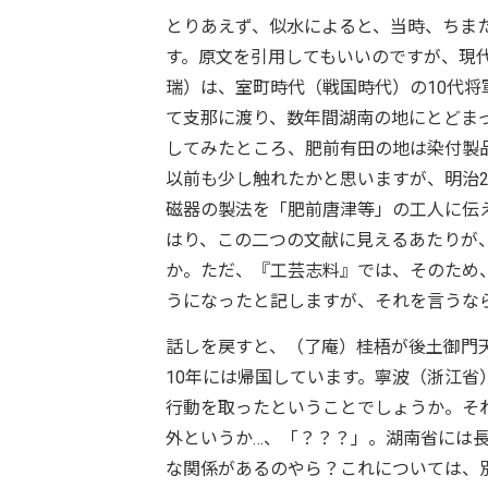
とりあえず、似水によると、当時、ちま
す。原文を引用してもいいのですが、現
瑞）は、室町時代（戦国時代）の10代
て支那に渡り、数年間湖南の地にとどまっ
してみたところ、肥前有田の地は染付製
以前も少し触れたかと思いますが、明治2
磁器の製法を「肥前唐津等」の工人に伝
はり、この二つの文献に見えるあたりが
か。ただ、『工芸志料』では、そのため
うになったと記しますが、それを言うな
話しを戻すと、（了庵）桂梧が後土御門
10年には帰国しています。寧波（浙江
行動を取ったということでしょうか。それ
外というか…、「？？？」。湖南省には
な関係があるのやら？これについては、