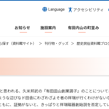
Language
アクセシビリティ
お知らせ
施設案内
有田内山の町並み
ら探す（資料館サイト）
刊行物・グッズ
歴史民俗資料館ブロ
れたと思われる、久米邦武の『有田皿山創業調子』のことについて
ような辺ぴなド田舎にわざわざよそ者の祥瑞が行くわけがない
ともに、証拠がないと、きっぱりと祥瑞磁器創始説を否定して