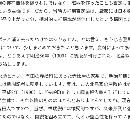
瑞の存在自体を疑うわけではなく、磁器を作ったことも否定し
という主張です。だから、当時の祥瑞否定論は、厳密には日本
が盛り上がった分、相対的に祥瑞説が弱体化したという構図と
パッと消え去ったわけではありません。とは言え、もうじき登
”について、少しまとめておきたいと思います。資料によって多
、とりあえず明治36年（1903）に初版が刊行された、北島似
お話しします。
栄助と言い、有田の赤絵町にあった赤絵屋の家系で、明治前期
には新聞記者に転身しています。実は、この北島家の屋敷跡は
平成2年（1990）に『赤絵町』として調査報告書も刊行して
が主体で、それ以降のものはほとんどありませんでしたね。現
有田人ですので、当然、祥瑞説には懐疑的ですが、久米邦武と
てたのではなく、自説を組み立てて、何とか整合性を探ってい