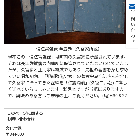
お問い合わせ
倹法冨強録 全五巻（久富家所蔵）
現在この「倹法冨強録」は町内の久富家に所蔵されています。
それは長年佐賀藩の内庫所に保管されていたといわれていまし
たが、久富家と正司家は縁戚でもあり、先祖の著書を探し求め
ていた昭和初期、「肥前陶磁史考」の著者中島浩気さんを介し
て久富家に帰ってきた経緯を「仁露滴滴」(久富二六著)に詳し
く述べていらっしゃいます。私家本ですが当館にありますの
で、興味のある方はご来館の上、ご覧ください。(尾)H30.8.27
このページに関する
お問い合わせは
文化財課
〒844-0001