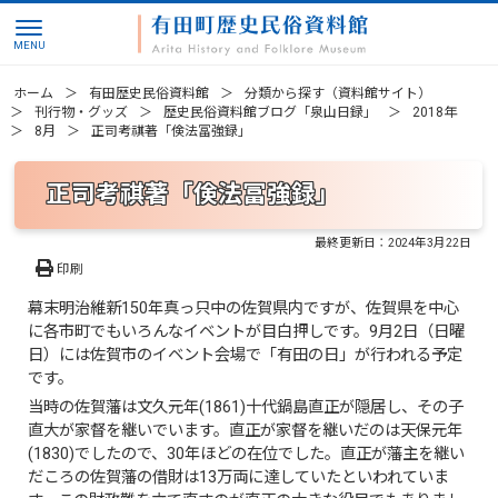
ホーム
有田歴史民俗資料館
分類から探す（資料館サイト）
刊行物・グッズ
歴史民俗資料館ブログ「泉山日録」
2018年
8月
正司考祺著「倹法冨強録」
正司考祺著「倹法冨強録」
最終更新日：
2024年3月22日
印刷
幕末明治維新150年真っ只中の佐賀県内ですが、佐賀県を中心
に各市町でもいろんなイベントが目白押しです。9月2日（日曜
日）には佐賀市のイベント会場で「有田の日」が行われる予定
です。
当時の佐賀藩は文久元年(1861)十代鍋島直正が隠居し、その子
直大が家督を継いでいます。直正が家督を継いだのは天保元年
(1830)でしたので、30年ほどの在位でした。直正が藩主を継い
だころの佐賀藩の借財は13万両に達していたといわれていま