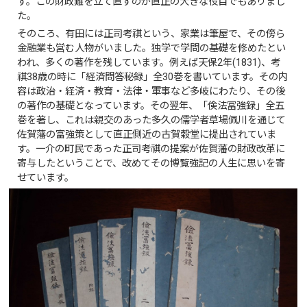
す。この財政難を立て直すのが直正の大きな役目でもありまし
た。
そのころ、有田には正司考祺という、家業は筆屋で、その傍ら
金融業も営む人物がいました。独学で学問の基礎を修めたとい
われ、多くの著作を残しています。例えば天保2年(1831)、考
祺38歳の時に「経済問答秘録」全30巻を書いています。その内
容は政治・経済・教育・法律・軍事など多岐にわたり、その後
の著作の基礎となっています。その翌年、「倹法冨強録」全五
巻を著し、これは親交のあった多久の儒学者草場佩川を通じて
佐賀藩の富強策として直正側近の古賀穀堂に提出されていま
す。一介の町民であった正司考祺の提案が佐賀藩の財政改革に
寄与したということで、改めてその博覧強記の人生に思いを寄
せています。