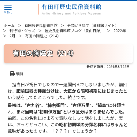
ホーム
有田歴史民俗資料館
分類から探す（資料館サイト）
刊行物・グッズ
歴史民俗資料館ブログ「泉山日録」
2022年
2月
有田の陶磁史（214）
有田の陶磁史（214）
最終更新日：
2024年3月22日
印刷
担当日が祝日でしたので一週間飛んでしまいましたが、前回
は、
肥前磁器の種類分けは、大正から昭和初期にはじまった
と
いう話をしてたところでした。続きです。
最初は、“古九谷”、“柿右衛門”、“古伊万里”、“鍋島”に分類
さ
れ、まだ
当時は“初期伊万里”という区分はありませんでした。
前回、この名称にはまるで意味なしって話をしましたが、実
は、おっとどっこい、この
昭和初期頃の分類名称にはちゃんと
意味があった
のです。「？？？」でしょうか？