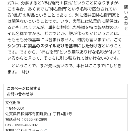
お問い合わせ
式”は、分解すると“柿右衛門＋様式”ということになりますが、
この場合、あくまでも“柿右衛門”という名称で区分されてい
る“様式”の製品ということであって、別に酒井田柿右衛門家と
は関係ないということです。いや、実際には結果的に関係はあ
るかもしれませんが、単純に類似した特徴を持つ製品群のスタ
イル名称ですから、どこでとか、誰が作ったかということは、
そもそも分類基準には含まれません。何度も言いますが、
ごく
シンプルに製品のスタイルだけを基準にした分け方
ということ
です。ですから、“柿右衛門”という意味ありげな名称が付いて
いるからと言って、そっちに引っ張られてはいけないのです。
ということで、まだ先は長いので、本日はここまでにしとき
ます。（村）
このページに関する
お問い合わせは
文化財課
〒844-0001
佐賀県西松浦郡有田町泉山1丁目4番1号
電話番号：
0955-43-2899
Fax：0955-43-2802
お問い合わせフォーム