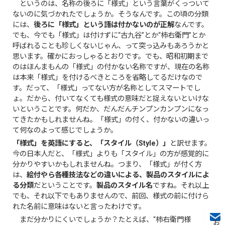
というのは、名称の後ろに「様式」という言葉がくっついて
ないのに気づかれたでしょうか。そうなんです。この頃の分類
には、
後ろに「様式」という語は付かないのが正解
なんです。
でも、今でも「様式」は付けずに“古九谷”とか“柿右衛門”とか
呼ばれることも珍しくないじゃん、って突っ込みもあろうかと
思います。確かにおっしゃるとおりです。でも、昭和初期まで
のはほんまもんの「様式」の付かない名称ですが、現在の名称
は本来「様式」を付けるべきところを省略してるだけなので
す。だって、「様式」ってない方が名称としてスマートでし
ょ。だから、付いてなくても様式の意味だと捉えないといけな
いということです。何だか、だんだんチンプンカンプンになっ
てきたかもしれませんね。「様式」の付く、付かないの違いっ
て何なのよって感じでしょうか。
「様式」を英語にすると、「スタイル（Style）」
と訳せます。
今の日本人だと、「様式」よりも「スタイル」の方が感覚的に
分かりやすいかもしれませんね。つまり、「様式」が付く方
は、
絵付やら各種技法などの違いによる、製品のスタイルによ
る分類
だということです。
製品のスタイル名
ですね。それ以上
でも、それ以下でもありませんので、前回、様式の前に付けら
れた名前に意味はないと言ったわけです。
まだ分かりにくいでしょうか？たとえば、“柿右衛門様