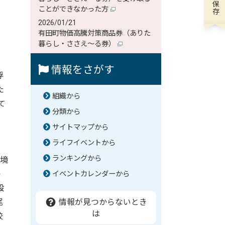
ことができなかった方
2026/01/21
有田町物価高騰対策商品券（ありた
暮らし・ささえ～る券）
き
情報をさがす
浮
た
組織から
て
分類から
サイトマップから
ライフイベントから
ランキングから
社境
か
イベントカレンダーから
設
尾
情報が見つからないとき
は
校