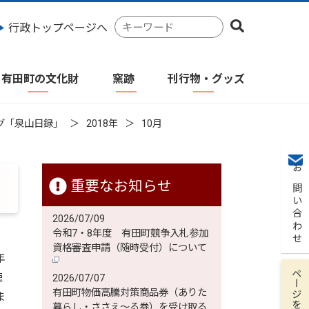
検
行政トップページへ
索
キ
ー
有田町の文化財
窯跡
刊行物・グッズ
ワ
ー
ド
グ「泉山日録」
2018年
10月
お問い合わせ
重要なお知らせ
2026/07/09
令和7・8年度 有田町競争入札参加
資格審査申請（随時受付）について
年
ページを保存
徳
2026/07/07
有田町物価高騰対策商品券（ありた
ま
暮らし・ささえ～る券）を受け取る