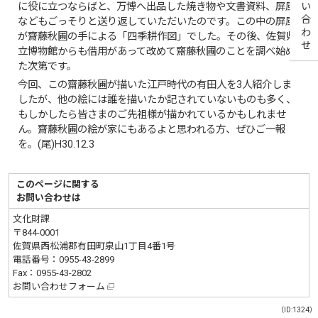
お問い合わせ
に役に立つならばと、万博へ出品した焼き物や文書資料、屏風
などもごっそりと送り返していただいたのです。この中の屏風
が齋藤秋圃の手による「四季耕作図」でした。その後、佐賀県
立博物館からも借用があって改めて齋藤秋圃のことを調べ始め
た次第です。
今回、この齋藤秋圃が描いた江戸時代の有田人を3人紹介しま
したが、他の絵には誰を描いたか記されていないものも多く、
もしかしたら皆さまのご先祖様が描かれているかもしれませ
ん。齋藤秋圃の絵が家にもあるよと思われる方、ぜひご一報
を。(尾)H30.12.3
このページに関する
お問い合わせは
文化財課
〒844-0001
佐賀県西松浦郡有田町泉山1丁目4番1号
電話番号：
0955-43-2899
Fax：0955-43-2802
お問い合わせフォーム
（ID:1324）