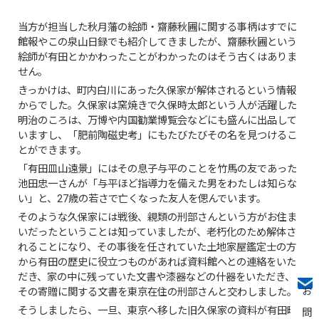
当方が担当した秋月藩の絵師・齋藤秋圃に関する事柄はすでに
館報やこの泉山日録でも紹介してきましたが、齋藤秋圃という
絵師が有田とかかわったことがわかったのはそう古くはありま
せん。
きっかけは、町内白川にあった久保家が解体されるという情報
からでした。久保家は窯焼きで久保時太郎という人が活躍した
明治のころは、万博や内国勧業博覧会などにも盛んに出品して
いますし、「肥前陶磁史考」にもたびたびその名を見つけるこ
とができます。
「有田皿山遠景」にはその息子与平のことを竹馬の友であった
池田忠一さんが「与平ほど指導力を備えた男をわたしは知らな
い」と、27歳の若さで亡くなった友人を偲んでいます。
そのような久保家には戦後、親類の刑部さんという方がお住ま
いだったということは知っていましたが、老朽化のため解体さ
れることになり、その事後を任されていた土地家屋鑑定士の方
から有田の歴史に役立つものがあれば資料館へとの連絡をいた
だき、家の中に残っていた文書や漆器などの什器をいただき、
その寄贈に関する文書を東京在住の刑部さんと交わしました。
そうしましたら、一旦、東京へ移した旧久保家の資料が有田町