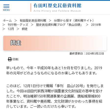
ホーム
有田歴史民俗資料館
分類から探す（資料館サイト）
刊行物・グッズ
歴史民俗資料館ブログ「泉山日録」
2018年
12月
師走
師走
最終更新日：
2024年3月22日
印刷
早いもので、今年・平成30年もあと1か月を切りました。2019
年の元号がどのようなものになるのか楽しみでもあります。
このほど、12月1日付けで館報「季刊 皿山120号」を発行しま
した。今回は旧田代家西洋館が国重要文化財指定の答申を受け
たことや、明治維新150年関連事業の企画展、唐船城築城800
年事業など、資料館や美術館、文化財課がかかわった事柄を紹
介しています。ご一読いただけたら幸いです。