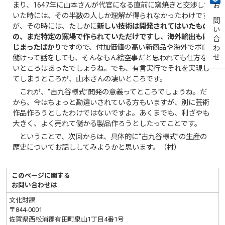
まり、1647年に山本さんが代官になる直前に窯焼きと交渉して
お問い合わせ
いた時には、その半数の人しか理解が得られなかったわけです
が、その時には、たしかに
新しい技術は開発されてはいたもの
の、まだ特定の窯場で作られていただけですし、海外輸出もは
じまったばかり
ですので、付加価値の高い新商品や海外でボロ
儲けって話をしても、そんなもん絵空事だと思われても仕方な
いところはあったでしょうね。でも、有言実行でそれを実現し
てしまうところが、山本さんの凄いところです。
これが、“古九谷様式”開発の意義ってところでしょうね。だ
から、今はちょっと勘違いされている方もいますが、別に芸術
作品作ろうとしたわけではないですよ。あくまでも、利ざやも
大きく、よく売れて儲かる製品作ろうとしたってことです。
ということで、次回からは、具体的に“古九谷様式”の生産の
歴史についてお話ししてみようかと思います。（村）
このページに関する
お問い合わせは
文化財課
〒844-0001
佐賀県西松浦郡有田町泉山1丁目4番1号