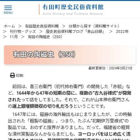
ホーム
有田歴史民俗資料館
分類から探す（資料館サイト）
刊行物・グッズ
歴史民俗資料館ブログ「泉山日録」
2022年
11月
有田の陶磁史（250）
有田の陶磁史（250）
最終更新日：
2024年3月21日
印刷
前回は、喜三右衛門（初代柿右衛門）の開発した「赤絵」な
ど、
1644年から47年の短期の間に、複数の“古九谷様式”が開発
された
って話をしてました。それで、これが山本神右衛門さん
の
運上銀増額徴収の切り札だろう
ということです。
1647年には、磁器の海外輸出もはじまりましたが、この時輸
出された「粗製の磁器」、つまり、たぶん“初期伊万里様式”の
製品では、おのずと限界がありました。だって、福建省の粗質
な漳州窯製品なんかならまだしも、
ヨーロッパをはじめ広く流