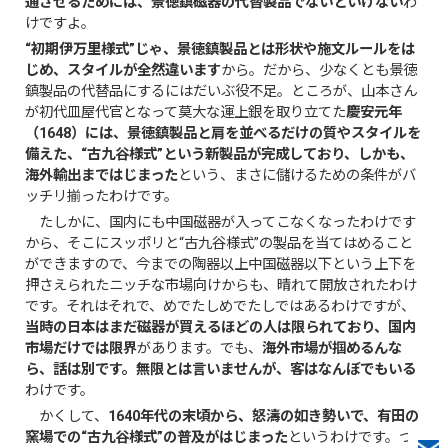
通させるためには、景徳鎮磁器の代替製品でないといけない
わ
けですよ。
“初期伊万里様式”じゃ、景徳鎮製品とは形状や施文ルールをは
じめ、スタイルが全然違います
から。だから、少なくとも景徳
鎮製品の代替品にするにはだいぶ役不足。ところが、山本さん
が初代皿屋代官となって莫大な運上銀を取り立てた
慶安元年
（1648）には、景徳鎮製品と肩を並べるだけの質やスタイルを
備えた、“古九谷様式”という新製品が完成しており、しかも、
海外輸出まではじまった
という、まさに儲けるための条件がバ
ッチリ揃ったわけです。
たしかに、国内にも中国磁器が入ってこなくなったわけです
から、そこにスッポリと“古九谷様式”の製品を当てはめること
ができますので、今までの陶器以上中国磁器以下という上下を
押さえられたニッチな市場向けからも、晴れて開放されたわけ
です。それはそれで、めでたしめでたしではあるわけですが、
当時の日本はまだ磁器が買えるほどの人は限られており、国内
市場だけでは限界
があります。でも、
海外市場が掴めるんな
ら、話は別です。無限とは言いませんが、客はなんぼでもいる
わけです。
かくして、
1640年代の末頃から、怒濤の如き勢いで、有田の
窯場での“古九谷様式”の普及がはじまった
というわけです。つ