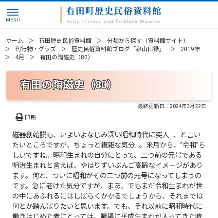
ホーム
有田歴史民俗資料館
分類から探す（資料館サイト）
刊行物・グッズ
歴史民俗資料館ブログ「泉山日録」
2019年
4月
有田の陶磁史（80）
有田の陶磁史（80）
最終更新日：
2024年3月22日
印刷
磁器創始説も、いよいよなじみ深い昭和時代に突入…、と言い
たいところですが、ちょっと複雑な気分…。来月から、“令和”ら
しいですね。昭和生まれの自分にとって、二つ前の元号である
明治生まれと言えば、やはりずいぶんご高齢なイメージがあり
ます。何と、ついに昭和がその二つ前の元号になってしまうの
です。急に老けた気分ですが、まあ、でもまだ令和生まれが世
の中にあふれるにはしばらくかかるでしょうから、それまでは
何とか踏んばりたいと思います。でも、それ以前に昭和時代に
働きはじめた者にとっては、職場に平成生まれが入ってきた時