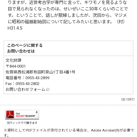
りますが、近世考古学が専門と言って、キワモノを見るような
目で見られなくなったのは、せいぜいここ30年くらいのことで
す。ということで、話しが脱線しましたが、次回から、マジメ
に昭和の磁器創始説について記してみたいと思います。（村）
H31.4.5
このページに関する
お問い合わせは
文化財課
〒844-0001
佐賀県西松浦郡有田町泉山1丁目4番1号
電話番号：
0955-43-2899
Fax：0955-43-2802
お問い合わせフォーム
（ID:1397）
別ウィンドウで開きます
※資料としてPDFファイルが添付されている場合は、
Adobe Acrobat(R)
が必要で
す。