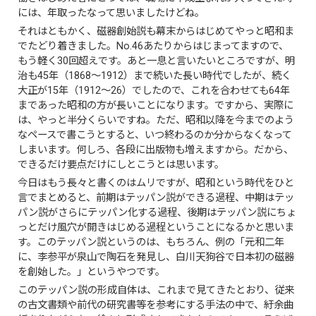
には、年取ったなって思いましたけどね。
それはともかく、磁器創始説も幕末からはじめてやっと昭和ま
でたどり着きました。No.46あたりからはじまってますので、
もう軽く30回超えです。あと一息と言いたいところですが、明
治も45年（1868～1912）まで続いた長い時代でしたが、続く
大正が15年（1912～26）でしたので、これを合わせても64年
まであった昭和の方が長いことになります。ですから、実際に
は、やっと半分くらいですね。ただ、昭和以降を今までのよう
なペースで書こうとすると、いつ終わるのか分からなくなって
しまいます。何しろ、各段に出版物も増えますから。だから、
できるだけ要点だけにしとこうとは思います。
今日はもう長々と書くのはムリですが、昭和という時代をひと
言でまとめると、前期はテッパン説ができる過程、中期はテッ
パン説がさらにテッパン化する過程、後期はテッパン説にちょ
っとだけ風穴が開きはじめる過程ということになるかと思いま
す。このテッパン説というのは、もちろん、例の「元和二年
に、李参平が泉山で陶石を発見し、白川天狗谷で日本初の磁器
を創始した。」というやつです。
このテッパン説の形成自体は、これまで見てきたとおり、従来
の古文書類や前代の研究書等を参考にする手法の中で、紆余曲