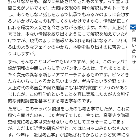
折ありながらも、徐々に形成されてきたものです。って言えば
聞こえがいいですが、大概は文献の引用や解釈もテキトーです
し、ありもしない話しをまるで伝承でもあるかのように妄想す
るいいかげんなものも珍しくないわけですから、情報が正しく
伝わる環境の大切さを今さらながら感じます。ただ、大正時代
お問い合わせ
までは、少ない情報を絞り出すようにして解釈を加えていたわ
けですが、現代のように情報があふれる時代になると、いわゆ
る山のようなフェイクの中から、本物を掘り出すのに苦労した
りはしますが。
まっ、そんなことはどーでもいいですが、実は、このテッパン
説が昭和の中期にさらにテッパン化するのは、それまでとまっ
たく次元の異なる新しいアプローチによるものです。ピンとき
た方もいらっしゃるかと思いますが、考古学という分野です。
大正時代の彩壺会の設立趣旨にも“科学的賞鑑”というのがあり
ましたが、この科学的ということを真に実現したのが人文科学
的な発掘調査を基本とする考古学なのです。
ただし、このテッパン補強をしたのも考古学でしたが、これに
風穴を開けたのも、また考古学でした。今では、窯業史や陶磁
史研究に考古学は欠かせないものとしてエラそーにしてます
が、まだまだ近世の研究分野としてはヒヨッコみたいなもんで
す。今年は「近世考古学」が提唱されてからちょうど50年にな