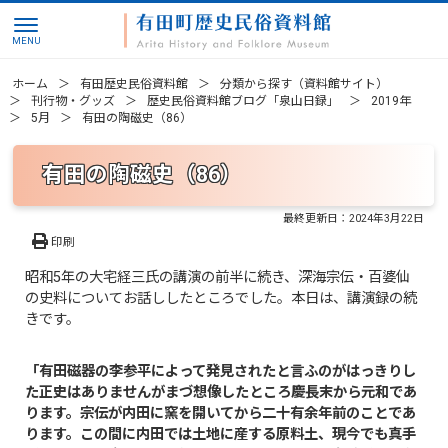
ホーム
有田歴史民俗資料館
分類から探す（資料館サイト）
刊行物・グッズ
歴史民俗資料館ブログ「泉山日録」
2019年
5月
有田の陶磁史（86）
有田の陶磁史（86）
最終更新日：
2024年3月22日
印刷
昭和5年の大宅経三氏の講演の前半に続き、深海宗伝・百婆仙
の史料についてお話ししたところでした。本日は、講演録の続
きです。
「有田磁器の李参平によって発見されたと言ふのがはっきりし
た正史はありませんがまづ想像したところ慶長末から元和であ
ります。宗伝が内田に窯を開いてから二十有余年前のことであ
ります。この間に内田では土地に産する原料土、現今でも真手