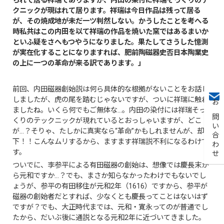
られて居る祥瑞でありますが、内田の染付に祥瑞そっくりのテ
クニックが現はれて居ります。祥瑞は今日作品は残って居る
が、その焼成地が未だ一ツ判然しない。かうしたことを考へる
時私共はこの内田を以て祥瑞の作品を焼いた窯ではあるまいか
といふ疑をさへもつやうになりました。果たしてさうした憶測
が実在化することになりますれば、肥前陶磁器史否日本陶業史
の上に一つの革命が来る訳であります。」
前回、内田磁器創始説は何ら具体的な根拠がないことをお話し
しましたが、虎の尾を踏むじゃないですが、ついに祥瑞に触れ
お問い合わせ
ましたね。いくら何でもご無体な…。内田の染付には祥瑞そっ
くりのテックニックが現れているとおっしゃいますが、どこ
が…？そりゃ、たしかに真実なら“革命”かもしれませんが、却
下！！こんなムリするから、ますます祥瑞説不利になるわけで
す。
ついでに、李参平による有田磁器の創始は、想像では慶長末か
ら元和ですか…？でも、まさか知らなかったわけでもないでし
ょうが、参平の有田移住が元和2年（1616）ですから、参平が
磁器の創始者だとすれば、少なくとも慶長ってことはないはず
ですが？でも、大正時代までは、元和・寛永ってのが普通でし
たから、だいぶ後に通説となる元和2年に近づいてきました。