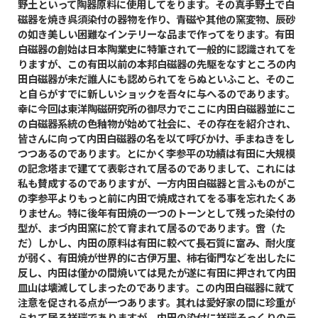
野土といって陶器原料に使用してをります。その真手野土で白
磁器を焼き呉須染付の器物を作り、青磁や其他の窯変物、辰砂
の如き美しい困難なインテリーな品まで作ってをります。有田
白磁器の創始は日本陶業史に特筆されて一般的に認識されてを
りますが、この有田以前の本邦白磁器の先駆をなすところの内
田白磁器が未だ誰人にも認められてをらぬといふこと、そのこ
と自らがすでに新しいショックを吾々に与へるのであります。
幸に今回は東洋陶磁研究所の御尽力でここに内田白磁器並にこ
の白磁器系統の色釉物が始めて社会に、その存在を紹介され、
皆さんに向って内田白磁器の名を以て呼びかけ、手まねきをし
つつあるのであります。とにかく李参平の功績は有田に大規模
の記念塔まで建てて表彰されて居るのでありまして、これには
私も賛成するのでありますが、一方内田白磁器と言ふものがこ
の李参平よりもっと前に内田で焼成されてをる事を忘れたくあ
りません。特に後年有田焼の一つのトーンとして残った染付の
型が、まづ内田窯に於て育まれて居るのであります。啻（た
だ）しかし、内田の原料は有田に較べて長石質に富み、耐火度
が弱く、有田焼が世界的に古伊万里、柿右衛門などを出したに
反し、内田は僅かの間焼いては見たが遂に有田に押されて内田
皿山は壊滅してしまったのであります。この内田白磁器に就て
注意を促される点が一つあります。其れは愛好家の間に珍重が