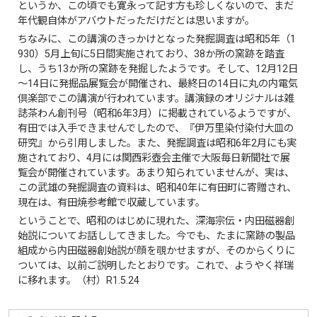
というか、この頃でも寛永って記す方も珍しくないので、まだ
年代観自体がアバウトだっただけだとは思いますが。
ちなみに、この講演のきっかけとなった発掘調査は昭和5年（1
930）5月上旬に5日間実施されており、38か所の窯跡を踏査
し、うち13か所の窯跡を発掘したようです。そして、12月12日
～14日に発掘品展覧会が開催され、最終日の14日に丸の内電気
倶楽部でこの講演が行われています。講演録のオリジナルは雑
誌茶わん創刊号（昭和6年3月）に掲載されているようですが、
有田では入手できませんでしたので、『伊万里染付染付大皿の
研究』から引用しました。また、発掘調査は昭和6年2月にも実
施されており、4月には関西彩壺会主催で大阪毎日新聞社で展
覧会が開催されています。あまり知られていませんが、実は、
この武雄の発掘調査の資料は、昭和40年に有田町に寄贈され、
現在は、有田焼参考館で収蔵しています。
ということで、昭和のはじめに現れた、深海宗伝・内田磁器創
始説についてお話ししてきました。今でも、たまに窯跡の製品
組成から内田磁器創始説が顔を覗かせますが、そのからくりに
ついては、以前ご説明したとおりです。これで、ようやく祥瑞
に移れます。（村）R1.5.24