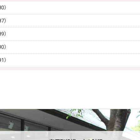
80）
87）
89）
90）
91）