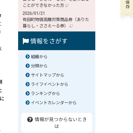
ことができなかった方
2026/01/21
々
有田町物価高騰対策商品券（ありた
に
暮らし・ささえ～る券）
き
情報をさがす
以
組織から
分類から
サイトマップから
朝
ライフイベントから
と
ランキングから
に
イベントカレンダーから
情報が見つからないとき
は
と