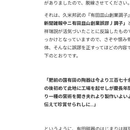
がありましたので、脱線させてください
それは、久米邦武の『有田皿山創業調子
新聞雑報中ニ有田皿山創業誤謬丿調子」
祥瑞説が活気づいたことに反論したもの
っかけとなっていますので、さぞや恨み
体、そんなに誤謬を正すってほどの内容
下のとおりです。
「肥前の国有田の陶器は今より三百七十
の後初めて此地に工場を起せしが慶長年
り一種の窯術を開き夫れより製作いよい
伝えて珍賞せられしに…」
というように、有田磁器のはじまりは祥