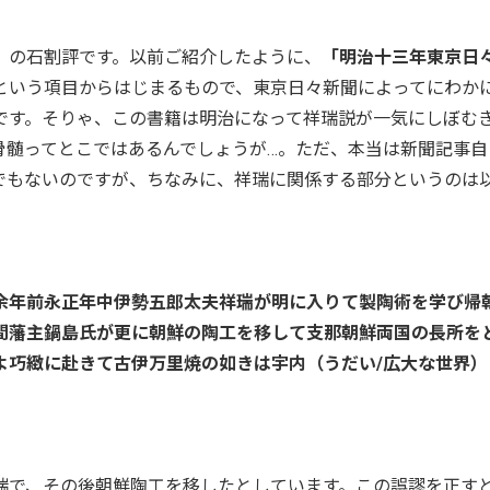
。
』の石割評です。以前ご紹介したように、
「明治十三年東京日
という項目からはじまるもので、東京日々新聞によってにわか
です。そりゃ、この書籍は明治になって祥瑞説が一気にしぼむ
骨髄ってとこではあるんでしょうが…。ただ、本当は新聞記事自
でもないのですが、ちなみに、祥瑞に関係する部分というのは
余年前永正年中伊勢五郎太夫祥瑞が明に入りて製陶術を学び帰
間藩主鍋島氏が更に朝鮮の陶工を移して支那朝鮮両国の長所を
よ巧緻に赴きて古伊万里焼の如きは宇内（うだい/広大な世界）
瑞で、その後朝鮮陶工を移したとしています。この誤謬を正す