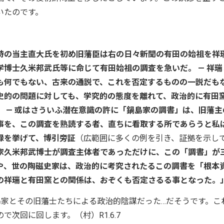
いたのです。
時の当主直大氏を初め旧藩臣は右の日々新聞の有田の始祖を祥
博士久米邦武氏等に命じて有田始祖の調査を急いだ。 — 祥瑞
も何でもない、古来の通説で、これを否定するものの一説だも
史的の問題に対しても、学究的の態度を離れて、政治的に有田
 — 或はさういふ潜在意識の許に「鍋島家の調書」は、旧藩主
事を、この調査を熟読する者、直ちに看取する所であらうと私
録を挙げて、博引旁証
（広範囲に多くの例を引き、証拠を示し
家久米邦武博士が調査主体者であっただけに、この「調書」が
や、世の陶磁史家は、政治的に考究されたるこの調書を「根本
の祥瑞と有田窯との関係は、おぞくも否定さるる事となった。
島家とその旧藩士たちによる政治的陰謀だった…だそうです。こ
次回に回します。（村）R1.6.7