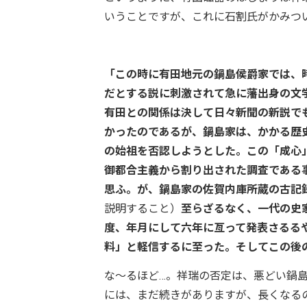
いうことですが、これに石割氏がかみつ
「この時に有田地元の鍋島侯爵家では、
だとする説に刺激されて急に藩出身の文学
有田との関係は決して日々新聞の新説で
かったのであるが、鍋島家は、かかる歴
の始祖を否認しようとした。この「成心」
御都合主義から割り出された調査である
思ふ。が、鍋島家の佐賀内庫所蔵の古記
説明すること）
至らざるなく、一代の史
度、年月にして六年に亙って発表さるる
料」と軽信するに至った。そしてこの後
な〜るほど…。祥瑞の否定は、悪どい鍋
には、まだ続きがありますが、長くなるので