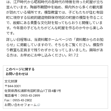
は、江戸時代から昭和時代の各時代の特徴を持った町屋が立ち
並んでいます。陶器市期間中を始め、県内外から多くの観光客
が訪れている場所です。模型教室では、子どもたちが住む有田
町に現存する伝統的建造物群保存地区の町屋の模型を作ること
で、故郷にある貴重な文化財を知ってもらおうと開催していま
す。今年度の子どもたちがどんな町屋を作るのか今から楽しみ
です。
詳しい日程等は、当資料館ホームページの「資料館からのお知
らせ」に掲載していますので、そちらをご覧ください。模型作
り教室も定員まで残りわずかとなってしまいました。興味があ
る方は、お早めにお申し込みください。R1.7.2
このページに関する
お問い合わせは
文化財課
〒844-0001
佐賀県西松浦郡有田町泉山1丁目4番1号
電話番号：
0955-43-2899
Fax：0955-43-2802
お問い合わせフォーム