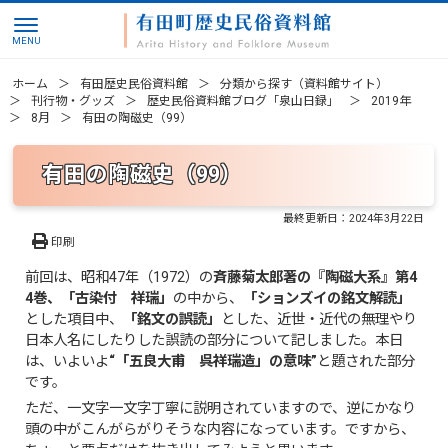
ホーム
有田歴史民俗資料館
分類から探す（資料館サイト）
刊行物・グッズ
歴史民俗資料館ブログ「泉山日録」
2019年
8月
有田の陶磁史（99）
有田の陶磁史（99）
最終更新日：
2024年3月22日
印刷
前回は、昭和47年（1972）の
斉藤菊太郎著の『陶磁大系』第4
4巻、「古染付 祥瑞」
の中から、
「ションズイの銘文解読」
とした項目中、
「銘文の誤読」
とした、近世・近代の無理やり
日本人名にしたりした誤読の部分について記しました。本日
は、いよいよ
“「五良大甫 呉祥瑞造」の意味”
と題された部分
です。
ただ、一文字一文字丁寧に説明されていますので、逆にかなり
頭の中がこんがらがりそうな内容になっています。ですから、