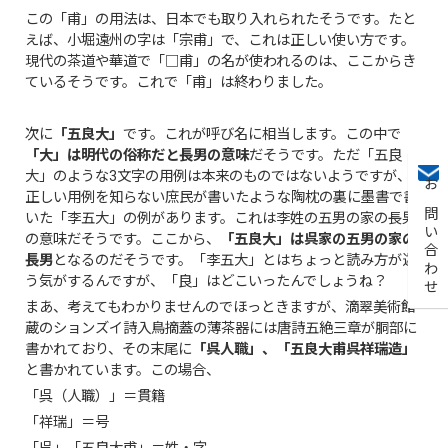
この「甫」の用法は、日本でも取り入れられたそうです。たと
えば、小堀遠州の字は「宗甫」で、これは正しい使い方です。
現代の茶道や華道で「□甫」の名が使われるのは、ここからき
ているそうです。これで「甫」は終わりました。
次に
「五良大」
です。これが呼び名に相当します。この中で
「大」は明代の俗称だと長男の意味
だそうです。ただ「五良
大」のような3文字の用例は本来のものではないようですが、
お問い合わせ
正しい用例を知らない庶民が書いたような陶枕の裏に墨書で書
いた「李五大」の例があります。これは李姓の五男の家の長男
の意味だそうです。ここから、
「五良大」は呉家の五男の家の
長男
となるのだそうです。「李五大」とはちょっと読み方が違
う気がするんですが、「良」はどこいったんでしょうね？
まあ、考えてもわかりませんのでほっときますが、滴翠美術館
蔵のションズイ詩入鳥摘蓋の薄茶器には唐詩五絶三章が胴部に
書かれており、その末尾に
「呉人職」、「五良大甫呉祥瑞造」
と書かれています。この場合、
「呉（人職）」＝貫籍
「祥瑞」＝号