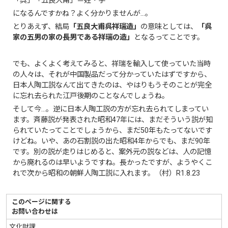
「呉」「五良大甫」＝姓・字
になるんですかね？よく分かりませんが…。
とりあえず、結局
「五良大甫呉祥瑞造」
の意味としては、
「呉
家の五男の家の長男である祥瑞の造」
となるってことです。
でも、よくよく考えてみると、祥瑞を輸入して使っていた当時
の人々は、それが中国製品だって分かっていたはずですから、
日本人陶工説なんて出てきたのは、やはりもうそのことが完全
に忘れ去られた江戸後期のことなんでしょうね。
そして今…。逆に日本人陶工説の方が忘れ去られてしまってい
ます。斉藤説が発表された昭和47年には、まだそういう説が知
られていたってことでしょうから、まだ50年もたってないです
けどね。いや、あの石割説の出た昭和4年からでも、まだ90年
です。別の説が走りはじめると、案外元の説などは、人の記憶
から廃れるのは早いようですね。長かったですが、ようやくこ
れで次から昭和の朝鮮人陶工説に入れます。（村）R1.8.23
このページに関する
お問い合わせは
文化財課