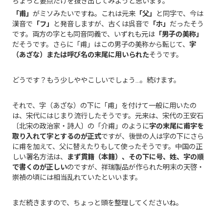
ちょっと要点だけを抜き出してみようと思います。
「甫」
がミソみたいですね。これは元来
「父」
と同字で、今は
漢音で
「フ」
と発音しますが、古くは呉音で
「ホ」
だったそう
です。両方の字とも同音同義で、いずれも元は
「男子の美称」
だそうです。さらに「甫」はこの男子の美称から転じて、
字
（あざな）または呼び名の末尾に用いられた
そうです。
どうです？もう少しややこしいでしょう…。続けます。
それで、字（あざな）の下に「甫」を付けて一般に用いたの
は、宋代にはじまり流行したそうです。元来は、宋代の王安石
〔北宋の政治家・詩人〕の「介甫」のように
字の末尾に甫字を
取り入れて字とするのが正式
ですが、後世の人は字の下にさら
に甫を加えて、父に替えたりもして使ったそうです。中国の正
しい署名方法は、
まず貫籍（本籍）、その下に号、姓、字の順
で書くのが正しい
のですが、祥瑞製品が作られた明末の天啓・
崇禎の頃には相当乱れていたといいます。
まだ続きますので、ちょっと頭を整理してくださいね。