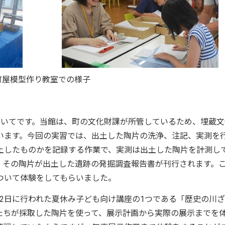
町屋模型作り教室での様子
ついてです。当館は、町の文化財課が所管しているため、埋蔵文
います。今回の実習では、出土した陶片の洗浄、注記、実測を
土したものかを記録する作業で、実測は出土した陶片を計測し
、その陶片が出土した遺跡の発掘調査報告書が刊行されます。
ついて体験をしてもらいました。
2日に行われた夏休み子ども向け講座の1つである「歴史の川
たちが採取した陶片を使って、展示計画から実際の展示までを