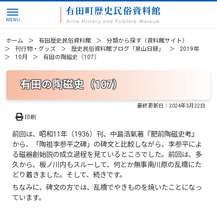
ホーム
有田歴史民俗資料館
分類から探す（資料館サイト）
刊行物・グッズ
歴史民俗資料館ブログ「泉山日録」
2019年
10月
有田の陶磁史（107）
有田の陶磁史（107）
最終更新日：
2024年3月22日
印刷
前回は、昭和11年（1936）刊、中島浩氣著『肥前陶磁史考』
から、「陶祖李参平之碑」の碑文と比較しながら、李参平によ
る磁器創始説の成立過程を見ているところでした。前回は、多
久から、板ノ川内もスルーして、何とか無事南川原の乱橋にた
どり着きました。そして、続きです。
ちなみに、碑文の方では、乱橋でやきものを焼いたことになっ
ています。