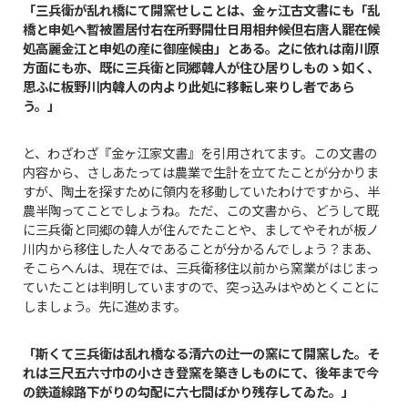
「三兵衛が乱れ橋にて開窯せしことは、金ヶ江古文書にも「乱
橋と申処へ暫被置居付右在所野開仕日用相弁候但右唐人罷在候
処高麗金江と申処の産に御座候由」とある。之に依れは南川原
方面にも亦、既に三兵衛と同郷韓人が住ひ居りしものゝ如く、
思ふに板野川内韓人の内より此処に移転し来りし者であら
う。」
と、わざわざ『金ヶ江家文書』を引用されてます。この文書の
内容から、さしあたっては農業で生計を立てたことが分かりま
すが、陶土を探すために領内を移動していたわけですから、半
農半陶ってことでしょうね。ただ、この文書から、どうして既
に三兵衛と同郷の韓人が住んでたことや、ましてやそれが板ノ
川内から移住した人々であることが分かるんでしょう？まあ、
そこらへんは、現在では、三兵衛移住以前から窯業がはじまっ
ていたことは判明していますので、突っ込みはやめとくことに
しましょう。先に進めます。
「斯くて三兵衛は乱れ橋なる清六の辻一の窯にて開窯した。そ
れは三尺五六寸巾の小さき登窯を築きしものにて、後年まで今
の鉄道線路下がりの勾配に六七間ばかり残存してゐた。」