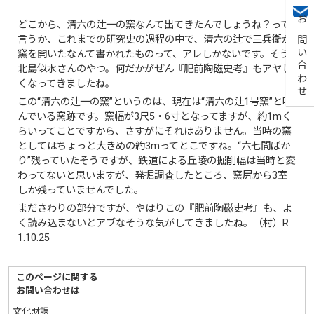
どこから、清六の辻一の窯なんて出てきたんでしょうね？って
お問い合わせ
言うか、これまでの研究史の過程の中で、清六の辻で三兵衛が
窯を開いたなんて書かれたものって、アレしかないです。そう
北島似水さんのやつ。何だかがぜん『肥前陶磁史考』もアヤし
くなってきましたね。
この“清六の辻一の窯”というのは、現在は“清六の辻1号窯”と呼
んでいる窯跡です。窯幅が3尺5・6寸となってますが、約1mく
らいってことですから、さすがにそれはありません。当時の窯
としてはちょっと大きめの約3mってとこですね。“六七間ばか
り”残っていたそうですが、鉄道による丘陵の掘削幅は当時と変
わってないと思いますが、発掘調査したところ、窯尻から3室
しか残っていませんでした。
まださわりの部分ですが、やはりこの『肥前陶磁史考』も、よ
く読み込まないとアブなそうな気がしてきましたね。（村）R
1.10.25
このページに関する
お問い合わせは
文化財課