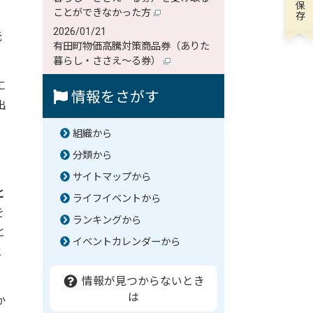
ことができなかった方
2026/01/21
元
有田町物価高騰対策商品券（ありた
暮らし・ささえ～る券）
に
情報をさがす
出
組織から
分類から
サイトマップから
と
ライフイベントから
を
ランキングから
と
イベントカレンダーから
と
情報が見つからないとき
は
か