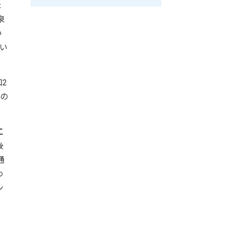
た
泉
い
い
2
前の
工
後
通
わ
ン