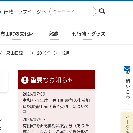
検
行政トップページへ
索
キ
ー
有田町の文化財
窯跡
刊行物・グッズ
ワ
ー
ド
グ「泉山日録」
2019年
12月
お問い合わせ
重要なお知らせ
2026/07/09
令和7・8年度 有田町競争入札参加
資格審査申請（随時受付）について
ろ
ページを保存
後
2026/07/07
有田町物価高騰対策商品券（ありた
を
暮らし・ささえ～る券）を受け取る