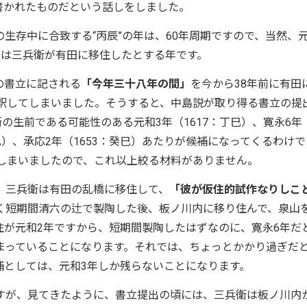
書かれたものだという話しをしました。
生存中に合致する“丙辰”の年は、60年周期ですので、当然、
年は三兵衛が有田に移住したとする年です。
の書立に記される
「今年三十八年の間」
を今から38年前に有田
解釈してしまいました。そうすると、中島説が取り得る書立の提
の生前である可能性のある元和3年（1617：丁巳）、寛永6年
辛巳）、承応2年（1653：癸巳）あたりが候補になってくるわけで
てしまいましたので、これ以上絞る材料がありません。
、三兵衛は有田の乱橋に移住して、
「彼が仮住的試作なりしこ
く短期間清六の辻で製陶した後、板ノ川内に移り住んで、泉山
住が元和2年ですから、短期間製陶したはずなのに、寛永6年だ
しまっていることになります。それでは、ちょっとかかり過ぎだ
補としては、元和3年しか残らないことになります。
すが、見てきたように、書立提出の頃には、三兵衛は板ノ川内