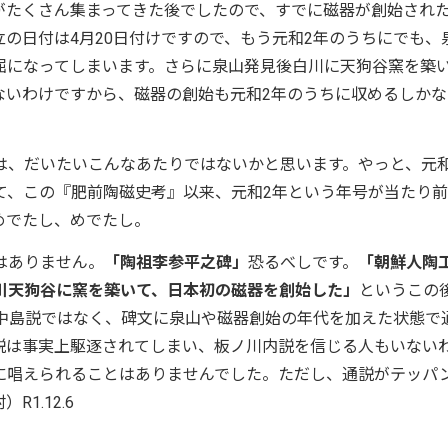
がたくさん集まってきた後でしたので、すでに磁器が創始され
の日付は4月20日付けですので、もう元和2年のうちにでも、
屈になってしまいます。さらに泉山発見後白川に天狗谷窯を築
ないわけですから、磁器の創始も元和2年のうちに収めるしかな
は、だいたいこんなあたりではないかと思います。やっと、元和
て、この『肥前陶磁史考』以来、元和2年という年号が当たり
めでたし、めでたし。
はありません。
「陶祖李参平之碑」
恐るべしです。
「朝鮮人陶
川天狗谷に窯を築いて、日本初の磁器を創始した」
というこの
中島説ではなく、碑文に泉山や磁器創始の年代を加えた状態で
説は事実上駆逐されてしまい、板ノ川内説を信じる人もいない
に唱えられることはありませんでした。ただし、通説がテッパ
1.12.6