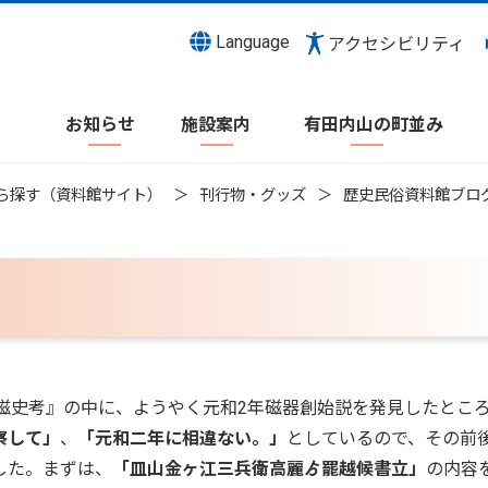
Language
アクセシビリティ
お知らせ
施設案内
有田内山の町並み
ら探す（資料館サイト）
刊行物・グッズ
歴史民俗資料館ブロ
磁史考』の中に、ようやく元和2年磁器創始説を発見したとこ
察して」
、
「元和二年に相違ない。」
としているので、その前
した。まずは、
「皿山金ヶ江三兵衛高麗ゟ罷越候書立」
の内容