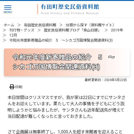
ホーム
有田歴史民俗資料館
分類から探す（資料館サイト）
刊行物・グッズ
歴史民俗資料館ブログ「泉山日録」
2019年
12月
令和元年度新寄贈品の紹介 5 ～シカゴ万国博覧会関連資料(3)
令和元年度新寄贈品の紹介 5 ～
シカゴ万国博覧会関連資料(3)
最終更新日：
2024年3月22日
印刷
本日世間はクリスマスですが、我が家は22日にすでにサンタさ
んをお迎えしています。果たして大人の事情を子どもにどう説
明しようかと悩みましたが、サンタさんも近年配送先が増えて
当日配達が難しくなったと言っておきました。
さて企画展は無事終了し、1,000人を超す来館者を迎えること