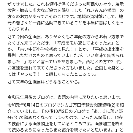
ができました。これも資料提供くださった町民の方々や、展示
設営・撤去に多大なご協力を賜りました「れきみん応援団」の
方々のお力があってこそのことです。地域の資料館として、地
元の皆さんと一緒に活動できていることを本当に喜ばしく思っ
ております。
さて今回の企画展、ありがたくもご年配の方からお若い方まで
たくさん来ていただき、「平成を思い返してよかったよ」と
か、「古い中部小学校初めて見た！」とか、「平成の出来事を
羅列しただけのものと思っていましたが、いい意味で裏切られ
ました！」などと言っていただきました。西地区の方で2回も
お友達を連れて来てくださった方もいました。企画した身とし
ては「やったぞ！」と嬉しくなったところです。
さて来年の企画展はどうなることやら。
令和元年最後のブログは、表題の内容に戻りたいと思います。
令和元年8月14日のブログでシカゴ万国博覧会関連資料(2)を紹
介していました。その後10月2日のブログで「あまりに薄い部
分が出て読めなくなってしまったので、いったん保留し、現在
の技術による画像補正をしているところです。画像加工を終え
て読めるようになったらまた紹介を続けたいと思います。」と