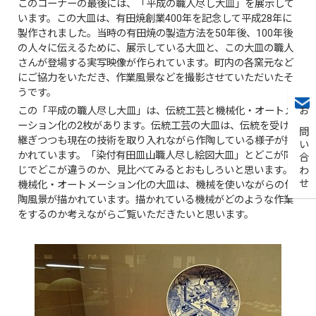
このコーナーの最後には、「平成の職人尽し大皿」を展示して
います。この大皿は、有田焼創業400年を記念して平成28年に
製作されました。当時の有田焼の製造方法を50年後、100年後
の人々に伝えるために、展示している大皿と、この大皿の職人
さんが登場する実写映像が作られています。町内の各窯元など
にご協力をいただき、作業風景などを撮影させていただいたそ
うです。
この「平成の職人尽し大皿」は、伝統工芸と機械化・オートメ
お問い合わせ
ーション化の2枚があります。伝統工芸の大皿は、伝統を受け
継ぎつつも現在の技術を取り入れながら作陶している様子が描
かれています。「染付有田皿山職人尽し絵図大皿」とどこが同
じでどこが違うのか、見比べてみるとおもしろいと思います。
機械化・オートメーション化の大皿は、機械を使いながらの作
陶風景が描かれています。描かれている機械がどのような作業
をするのか考えながらご覧いただきたいと思います。