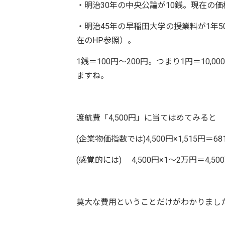
・明治30年の中央公論が10銭。現在の価
・明治45年の早稲田大学の授業料が1年
在のHP参照）。
1銭＝100円～200円。つまり1円＝10,
ますね。
渡航費「4,500円」に当てはめてみると
(企業物価指数では)4,500円×1,515円＝681
(感覚的には) 4,500円×1～2万円＝4,50
莫大な費用ということだけがわかりまし