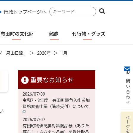
検
行政トップページへ
索
キ
ー
有田町の文化財
窯跡
刊行物・グッズ
ワ
ー
ド
グ「泉山日録」
2020年
1月
お問い合わせ
重要なお知らせ
2026/07/09
令和7・8年度 有田町競争入札参加
資格審査申請（随時受付）について
い
ページを保存
2026/07/07
有田町物価高騰対策商品券（ありた
暮らし・ささえ～る券）を受け取る