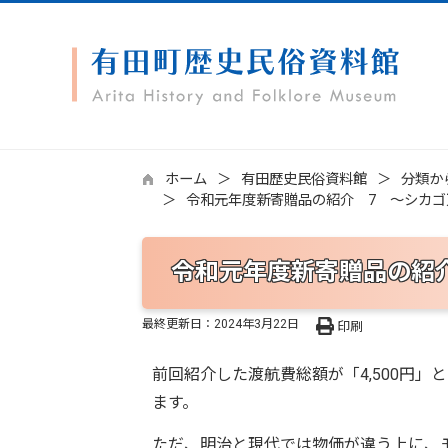
ホーム
有田歴史民俗資料館
分類か
令和元年度新寄贈品の紹介 7 ～シカゴ万
令和元年度新寄贈品の紹介
最終更新日：
2024年3月22日
印刷
前回紹介した渡航費総額が「4,500円
ます。
ただ、明治と現代では物価が違う上に、