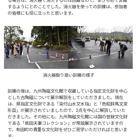
る場合は、消火器で消火するのは困難なので、あきらめて非難
するようにとのことでした。消火器を使っての訓練は、参加者
の皆様にも役に立ったと思います。
消火器取り扱い訓練の様子
訓練の後は、九州陶磁文化館で収蔵している指定文化財を中心
とした古陶磁について展示解説をしていただきました。現在
は、県指定文化財である「染付山水文水指」と「色絵群馬文変
形皿」が展示されていましたので、2点を中心に解説していた
だきました。その他にも、九州陶磁文化館には国の登録文化財
である「柴田夫妻コレクション」が常設展示されていますの
で、有田町の貴重な文化財をぜひご見学いただければと思いま
す。