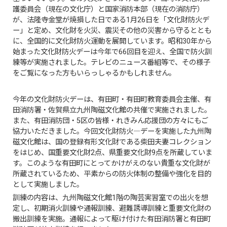
護委員会（現在の文化庁）と国家消防本部（現在の消防庁）
が、法隆寺金堂が焼損した日である1月26日を「文化財防火デ
ー」と定め、文化財を火災、震災その他の災害から守るととも
に、全国的に文化財防火運動を展開しています。昭和30年から
始まった文化財防火デーは今年で66回目を迎え、全国で防火訓
練等が実施されました。テレビのニュース番組等で、その様子
をご覧になった方もいらっしゃるかもしれません。
今年の文化財防火デーは、有田町・有田町教育委員会主催、有
田消防署・佐賀県立九州陶磁文化館の共催で実施されました。
また、有田消防団・5区の皆様・れきみん応援団の方々にもご
協力いただきました。今回文化財防火―デーを実施した九州陶
磁文化館は、国の登録有形文化財である柴田夫妻コレクション
をはじめ、国重要文化財2点、県重要文化財9点を所蔵していま
す。このような有田町にとってかけがえのない貴重な文化財が
所蔵されているため、平素からの防火体制の整備や強化を目的
として実施しました。
訓練の内容は、九州陶磁文化館1階の陶芸実習室での出火を想
定し、初期消火訓練や通報訓練、避難誘導訓練と重要文化財の
搬出訓練を実施。通報によって駆け付けた有田消防署と有田町