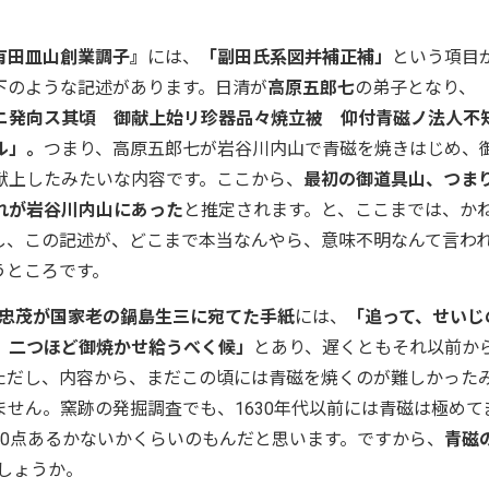
有田皿山創業調子』
には、
「副田氏系図并補正補」
という項目
下のような記述があります。日清が
高原五郎七
の弟子となり、
ニ発向ス其頃 御献上始リ珍器品々焼立被 仰付青磁ノ法人不
ル」。
つまり、高原五郎七が岩谷川内山で青磁を焼きはじめ、
献上したみたいな内容です。ここから、
最初の御道具山、つま
れが岩谷川内山にあった
と推定されます。と、ここまでは、か
し、この記述が、どこまで本当なんやら、意味不明なんて言わ
うところです。
鍋島忠茂が国家老の鍋島生三に宛てた手紙
には、
「追って、せいじ
、二つほど御焼かせ給うべく候」
とあり、遅くともそれ以前か
ただし、内容から、まだこの頃には青磁を焼くのが難しかった
せん。窯跡の発掘調査でも、1630年代以前には青磁は極めて
10点あるかないかくらいのもんだと思います。ですから、
青磁
しょうか。