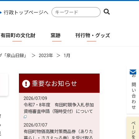
検
行政トップページへ
索
キ
ー
有田町の文化財
窯跡
刊行物・グッズ
ワ
ー
ド
グ「泉山日録」
2023年
1月
お問い合わせ
重要なお知らせ
2026/07/09
令和7・8年度 有田町競争入札参加
資格審査申請（随時受付）について
竹
ページを保存
っ
2026/07/07
有田町物価高騰対策商品券（ありた
見
暮らし・ささえ～る券）を受け取る