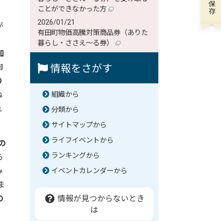
ことができなかった方
2026/01/21
が
有田町物価高騰対策商品券（ありた
暮らし・ささえ～る券）
知
御
情報をさがす
り
ね
組織から
れ
分類から
サイトマップから
ライフイベントから
の
ランキングから
ら
み
イベントカレンダーから
ま
の
情報が見つからないとき
は