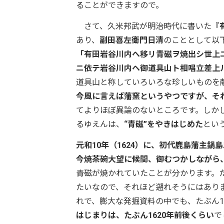
ることができますので。
さて、久米邦武が明治時代に書いた
『
あり、
副田喜左衛門日清
のこととして以
「有田岩谷川内へ移リ青磁ヲ焼出シ世上
ニ依テ岩谷川内ヘ御道具山ト相唱立差上
道具山と称していろいろな珍しいものを
今風に言えば藩窯というやつですが、そ
てよりほぼ異論のないところです。しか
るゆえんは、
“青磁”をやきはじめた
とい
元和10年（1624）に、初代鹿島藩主
今焼茶碗大望に候間、御むつかしながら
青磁が焼かれていたことが分かります。
たいなので、それほど遡れそうにはありま
れで、膨大な発掘資料の中でも、たぶん
はじまりは、たぶん1620年前後くらい
で