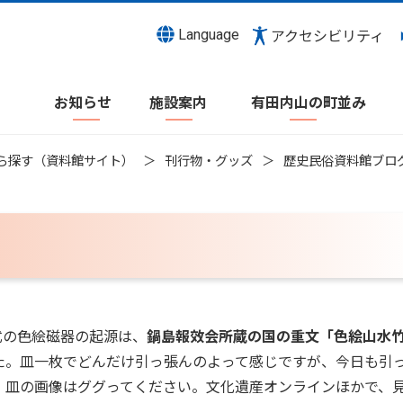
Language
アクセシビリティ
お知らせ
施設案内
有田内山の町並み
ら探す（資料館サイト）
刊行物・グッズ
歴史民俗資料館ブロ
の色絵磁器の起源は、
鍋島報效会所蔵の国の重文「色絵山水
た。皿一枚でどんだけ引っ張んのよって感じですが、今日も引
、皿の画像はググってください。文化遺産オンラインほかで、