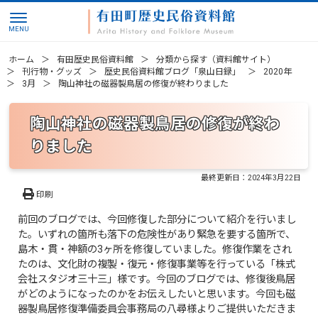
ホーム
有田歴史民俗資料館
分類から探す（資料館サイト）
刊行物・グッズ
歴史民俗資料館ブログ「泉山日録」
2020年
3月
陶山神社の磁器製鳥居の修復が終わりました
陶山神社の磁器製鳥居の修復が終わ
りました
最終更新日：
2024年3月22日
印刷
前回のブログでは、今回修復した部分について紹介を行いまし
た。いずれの箇所も落下の危険性があり緊急を要する箇所で、
島木・貫・神額の3ヶ所を修復していました。修復作業をされ
たのは、文化財の複製・復元・修復事業等を行っている「株式
会社スタジオ三十三」様です。今回のブログでは、修復後鳥居
がどのようになったのかをお伝えしたいと思います。今回も磁
器製鳥居修復準備委員会事務局の八尋様よりご提供いただきま