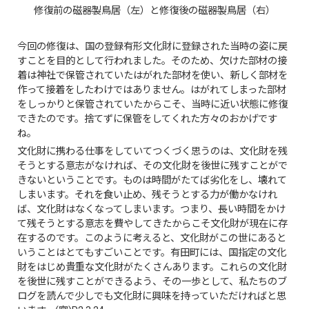
修復前の磁器製鳥居（左）と修復後の磁器製鳥居（右）
今回の修復は、国の登録有形文化財に登録された当時の姿に戻
すことを目的として行われました。そのため、欠けた部材の接
着は神社で保管されていたはがれた部材を使い、新しく部材を
作って接着をしたわけではありません。はがれてしまった部材
をしっかりと保管されていたからこそ、当時に近い状態に修復
できたのです。捨てずに保管をしてくれた方々のおかげです
ね。
文化財に携わる仕事をしていてつくづく思うのは、文化財を残
そうとする意志がなければ、その文化財を後世に残すことがで
きないということです。ものは時間がたてば劣化をし、壊れて
しまいます。それを食い止め、残そうとする力が働かなけれ
ば、文化財はなくなってしまいます。つまり、長い時間をかけ
て残そうとする意志を費やしてきたからこそ文化財が現在に存
在するのです。このように考えると、文化財がこの世にあると
いうことはとてもすごいことです。有田町には、国指定の文化
財をはじめ貴重な文化財がたくさんあります。これらの文化財
を後世に残すことができるよう、その一歩として、私たちのブ
ログを読んで少しでも文化財に興味を持っていただければと思