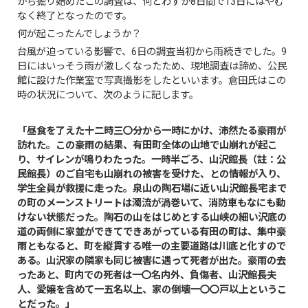
から掘り始めたこの調査は、何とわずか8日間で13日にはやむ
なく終了となったのです。
何が起こったんでしょうか？
台風が迫っている影響で、6日の調査当初から雨続きでした。9
日にはいっそう雨が激しくなったため、現地調査は諦め、公民
館に設けた作業室で写真撮影をしたといいます。倉田氏はこの
時の状況について、次のように記します。
「昼食を了えた十二時三〇分から一時にかけ、沛然たる豪雨が
訪れた。この豪雨の結果、有田町全体の山地で山崩れが起こ
り、サイレンが鳴りわたった。一時半ごろ、山沢館長（註：公
民館長）のご自宅も山崩れの被害を受けた、との情報が入り、
学生全員が救援に走った。泉山の陶石場に近い山沢館長宅まで
の町のメーンストリートは濁流が渦巻いて、消防車もなにも動
けない状態だった。陶石の山をはじめとする山峡の細い沢底の
道の両側に家並ができてできあがっている有田の町は、集中豪
雨ともなると、町を縦貫する唯一の主要道路は川底と化すので
ある。山沢家の隣家も同じ被害に遇って死者が出た。豪雨の去
ったあと、町内での死者は一〇名内外、負傷者、山沢館長夫
人、愛嬢を含めて一五名以上、家の倒壊一〇〇戸以上というこ
とだった。」