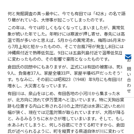
何と発掘調査の真っ最中に、今でも有田では「42水」の名で語
り継がれている、大惨事が起こってしまったのです。
この年は、今では珍しくもなくなってしまいましたが、異常気
象が続いた年でした。年明けには寒波が押し寄せ、春先には高
温で雨が多いかと思えば、5月からの異常渇水、梅雨は6月末か
ら7月上旬と短かったものの、そこで台風7号が発生し8日には
沖縄県付近で熱帯低気圧、9日には五島列島付近で温帯低気圧
に変わったものの、その影響で豪雨となったものです。
お問い合わせ
倉田氏の回想中にもありますが、正式には有田の被害は、死者
9人、負傷者37人、家屋全壊33戸、家屋半壊45戸だったそうで
す。ちなみに、その前には昭和23（1948）年9月にも有田川が
増水し、大災害となっています。
有田川は、泉山をはじめ、有田各地の小河川から集まった水
が、北方向に流れて伊万里湾へと注いでいます。特に天狗谷窯
跡も位置する内山と称される川の上流付近は水源に近いため川
幅が狭く、現在では氾濫対策が取られていますが、大雨が降る
と、みるみるうちに水かさが増していまいます。そして、もし
水あふれてしまうと、何しろ谷底にできてる町ですから、倉田
氏が述べられるように、町を縦貫する県道自体が川に変わって