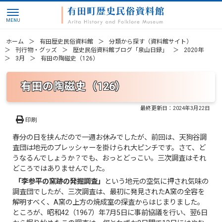
ホーム
有田歴史民俗資料館
分類から探す（資料館サイト）
刊行物・グッズ
歴史民俗資料館ブログ「泉山日録」
2020年
3月
有田の陶磁史（126）
有田の陶磁史（126）
最終更新日：
2024年3月22日
印刷
春分の日を挟んだので一週お休みでしたが、前回は、天狗谷調
査団は地元のプレッシャーを掛けられ大ピンチです。さて、ど
うなるんでしょうか？でも、おっとどっこい。三次調査はそれ
どころではありませんでした。
「李参平の窯跡の発掘調査」
という地元の空気に押され気味の
調査団でしたが、三次調査は、最初に発見されたA窯の全容を
解明すべく、A窯の上方の焼成室の探査からはじまりました。
ところが、昭和42（1967）年7月5日に事前協議を行い、翌6日