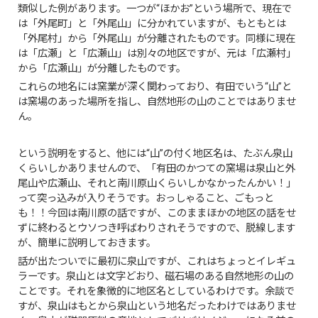
類似した例があります。一つが“ほかお”という場所で、現在で
は「外尾町」と「外尾山」に分かれていますが、もともとは
「外尾村」から「外尾山」が分離されたものです。同様に現在
は「広瀬」と「広瀬山」は別々の地区ですが、元は「広瀬村」
から「広瀬山」が分離したものです。
これらの地名には窯業が深く関わっており、有田でいう“山”と
は窯場のあった場所を指し、自然地形の山のことではありませ
ん。
という説明をすると、他には“山”の付く地区名は、たぶん泉山
くらいしかありませんので、「有田のかつての窯場は泉山と外
尾山や広瀬山、それと南川原山くらいしかなかったんかい！」
って突っ込みが入りそうです。おっしゃること、ごもっと
も！！今回は南川原の話ですが、このままほかの地区の話をせ
ずに終わるとウソつき呼ばわりされそうですので、脱線します
が、簡単に説明しておきます。
話が出たついでに最初に泉山ですが、これはちょっとイレギュ
ラーです。泉山とは文字どおり、磁石場のある自然地形の山の
ことです。それを象徴的に地区名としているわけです。余談で
すが、泉山はもとから泉山という地名だったわけではありませ