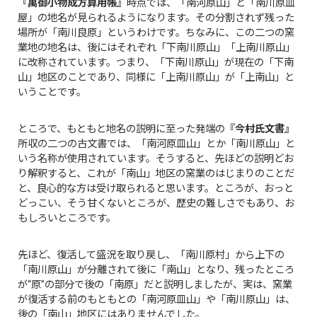
『萬御小物成方算用帳』
時点では、「南河原山」と「南川原皿
屋」の地名が見られるようになります。その分割されず残った
場所が「南川良原」というわけです。ちなみに、この二つの窯
業地の地名は、後にはそれぞれ「下南川原山」「上南川原山」
に改称されています。つまり、「下南川原山」が現在の「下南
山」地区のことであり、同様に「上南川原山」が「上南山」と
いうことです。
ところで、もともと地名の説明に至った発端の
『今村氏文書』
所収の二つの古文書では、「南河原皿山」とか「南川原山」と
いう名称が使用されています。そうすると、先ほどの説明どお
り解釈すると、これが「南山」地区の窯業のはじまりのことだ
と、良心的な方は受け取られると思います。ところが、おっと
どっこい、そう甘くないところが、歴史の難しさでもあり、お
もしろいところです。
先ほど、復活して盛況を取り戻し、「南川原村」から上下の
「南川原山」が分離されて後に「南山」となり、残ったところ
が“原”の部分で後の「南原」だと説明しましたが、実は、窯業
が復活する前のもともとの「南河原皿山」や「南川原山」は、
後の「南山」地区にはありませんでした。