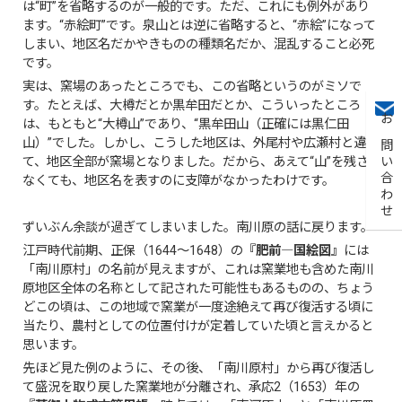
は“町”を省略するのが一般的です。ただ、これにも例外があり
ます。“赤絵町”です。泉山とは逆に省略すると、“赤絵”になって
しまい、地区名だかやきものの種類名だか、混乱すること必死
です。
実は、窯場のあったところでも、この省略というのがミソで
す。たとえば、大樽だとか黒牟田だとか、こういったところ
は、もともと“大樽山”であり、“黒牟田山（正確には黒仁田
お問い合わせ
山）”でした。しかし、こうした地区は、外尾村や広瀬村と違っ
て、地区全部が窯場となりました。だから、あえて“山”を残さ
なくても、地区名を表すのに支障がなかったわけです。
ずいぶん余談が過ぎてしまいました。南川原の話に戻ります。
江戸時代前期、正保（1644～1648）の
『肥前―国絵図』
には
「南川原村」の名前が見えますが、これは窯業地も含めた南川
原地区全体の名称として記された可能性もあるものの、ちょう
どこの頃は、この地域で窯業が一度途絶えて再び復活する頃に
当たり、農村としての位置付けが定着していた頃と言えかると
思います。
先ほど見た例のように、その後、「南川原村」から再び復活し
て盛況を取り戻した窯業地が分離され、承応2（1653）年の