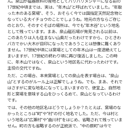
ん。泉山が磁器原料の産地としてバリバリメジャーになる前の
17世紀中頃までは、実は、“年木山”と呼ばれていました。“年取
った木のある窯場”、そう、おそらく今では国指定天然記念物と
なっている大イチョウのことでしょうね。地元の方ならご存じ
のとおり、そのすぐそばの場所は、今でも“年木谷”という地名
として残っています。まあ、泉山磁石場が発見される以前は、
このあたりは人も住まない山奥だったわけですから、ひときわ
バカでかい大木が目印になったであろうことは想像に難くあり
ません。17世紀中頃には窯場としての年木山は一度途絶えてし
まいますが、17世紀の終わり頃に再び復活しました。この時
に、年木山ではなく、泉山という地区名に代わったわけです。
主役の交代ですね。
ただ、この場合、本来窯場としての泉山を表す場合は、“泉山
山”とするのがルール上は正解でしょうね。でも、まあ、それで
はさすがに変な地名になってしまいますので、便宜上、自然地
形と窯場を意味する山をひっくるめて、泉山となっているわけ
です。
では、その他の地区名はどうでしょうか？たとえば、窯場のな
かったところは“町”や“村”の付く地名でした。ただ、今は村と
いう地名は“広瀬村”や“曲川村”をはじめ、省略されて残っていま
せん。町の方も省略するのが正統派で、“中の原町”は今で