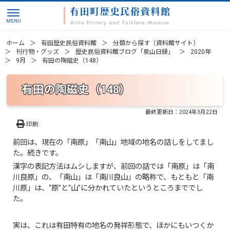
ホーム
有田歴史民俗資料館
分類から探す（資料館サイト）
刊行物・グッズ
歴史民俗資料館ブログ「泉山日録」
2020年
9月
有田の陶磁史（148）
有田の陶磁史（148）
最終更新日：
2024年3月22日
印刷
前回は、現在の「南原」「南山」地域の地名の話しをしてまし
た。続きです。
漢字の表記方法はムシしますが、前回の話では「南原」は「南
川良原」の、「南山」は「南川良山」の略称で、もともと「南
川原」は、“原”と“山”に分かれていたというところまででし
た。
実は、これは有田特有の地名の発祥形態で、ほかにもいつくか