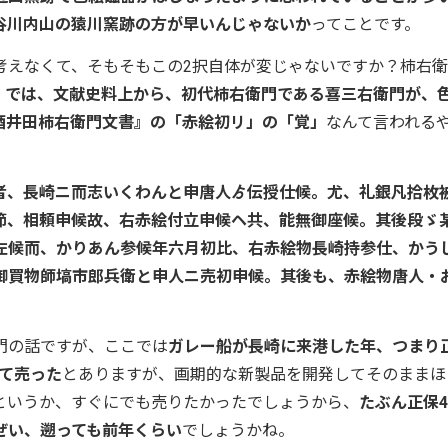
谷川内山の猿川窯跡の方が早いんじゃないか
ってことです。
えなくて、そもそもこの2択自体が変じゃないですか？柿右衛
）では、文献史料上から、初代柿右衛門である喜三右衛門が、
酒井田柿右衛門文書』の「赤絵初リ」の「覚」
なんて言われる
者、長崎ニ而志いくわんと申唐人ゟ伝授仕候。尤、礼銀凡拾枚
節、相頼申候故、右赤絵付立申候ヘ共、能無御座候。其後段ゞ
左候而、かりあん参候年六月初比、右赤絵物長崎持参仕、かう
御買物師塙市郎兵衛と申人ニ売初申候。其後も、赤絵物唐人・
門の話ですが、ここでは
ガレー船が長崎に来港した年、つまり
めて売った
とありますが、画期的な新製品を開発してそのままほ
というか、すぐにでも売りたかったでしょうから、
たぶん正保
ぜい、遡っても前年くらい
でしょうかね。