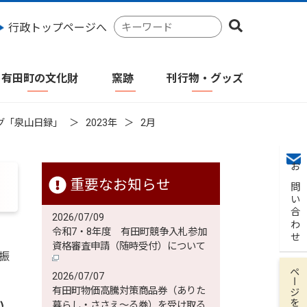
検
行政トップページへ
索
キ
ー
有田町の文化財
窯跡
刊行物・グッズ
ワ
ー
ド
グ「泉山日録」
2023年
2月
お問い合わせ
重要なお知らせ
2026/07/09
令和7・8年度 有田町競争入札参加
資格審査申請（随時受付）について
振
ページを保存
2026/07/07
有田町物価高騰対策商品券（ありた
い
暮らし・ささえ～る券）を受け取る