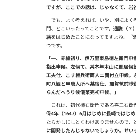
ですが、ここでの話は、じゃなくて、岩
でも、よく考えれば、いや、別によく考
門、どこいったってことです。
通説（？
絵をはじめた
ことになってますよね。
『
つです。
「一、赤絵初リ、伊万里東島徳左衛門申
指出申候。左候て、某本年木山に罷居候
工夫仕、こす権兵衛両人ニ而付立申候。
町八観と申唐人所ヘ某宿仕、加賀筑前様
らんだヘうり候儀某売初申候。」
これは、初代柿右衛門である喜三右衛
保4年（1647）6月はじめに長崎ではじ
たらかしにしとくわけありませんので、
に開発したんじゃないでしょうか。せい