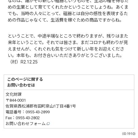
なのは、誰がその新しい磁器というものを、生活の糧を得るた
めの生業として育ててくれたかということでしょうね。あくま
でも、当時の人々にとって、磁器とは自分の感性を表現するた
めの作品じゃなくて、生活費を稼ぐための商品ですからね。
ということで、中途半端なところで終わりますが、残りはまた
来年ということで。それでは皆さま、まだコロナも終わりが見
えませんが、くれぐれも気をつけて新しい年をお迎えくださ
い。本年も、お付き合いいただきありがとうございました。
（村）R2.12.25
このページに関する
お問い合わせは
文化財課
〒844-0001
佐賀県西松浦郡有田町泉山1丁目4番1号
電話番号：
0955-43-2899
Fax：0955-43-2802
お問い合わせフォーム
（ID:1910）