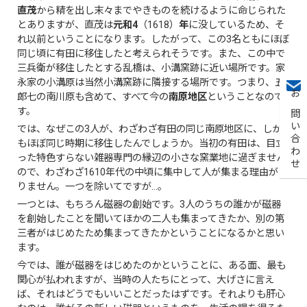
直茂
から精を出し末々までやきものを続けるように命じられた
とありますが、直茂は
元和4
（1618）
年
に没しているため、そ
れ以前ということになります。したがって、この3名ともにほぼ
同じ頃に有田に移住したと考えられそうです。また、この中で
三兵衛が移住したとする乱橋は、小溝窯跡に近い場所です。家
永家の小溝原は当然小溝窯跡に隣接する場所です。つまり、五
郎七の南川原も含めて、すべて今の
南原地区
ということなので
お問い合わせ
す。
では、なぜこの3人が、わざわざ有田の同じ南原地区に、しか
もほぼ同じ時期に移住したんでしょうか。当初の有田は、目立
った特色すらない雑器専門の縁辺の小さな窯業地に過ぎません
ので、わざわざ1610年代の中頃に集中して人が集まる理由があ
りません。一つを除いてですが…。
一つとは、もちろん磁器の創始です。3人のうちの誰かが磁器
を創始したことを聞いてほかの二人も集まってきたか、別の第
三者がはじめたため集まってきたかということになるかと思い
ます。
今では、誰が磁器をはじめたのかということに、ある面、最も
関心が払われますが、当時の人たちにとって、大げさに言え
ば、それはどうでもいいことだったはずです。それよりも肝心