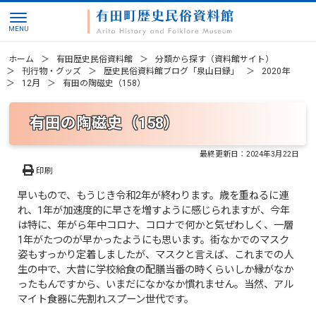
ホーム
有田歴史民俗資料館
分類から探す（資料館サイト）
刊行物・グッズ
歴史民俗資料館ブログ「泉山日録」
2020年
12月
有田の陶磁史（158）
有田の陶磁史（158）
最終更新日：
2024年3月22日
印刷
早いもので、もうじき令和2年が終わります。歳を重ねるに連
れ、1年が加速度的に早さを増すように感じられますが、今年
は特に、年がら年中コロナ、コロナで何かと気ぜわしく、一層
1年がたつのが早かったようにも思います。街なかでのマスク
姿もすっかり定着しましたが、マスクと言えば、これまでの人
生の中で、大昔に学校給食の配膳当番の時くらいしか縁がなか
ったもんですから、いまだになかなか慣れません。当然、アル
マイト食器に先割れスプーン世代です。