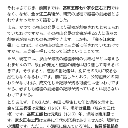
それはさておき、前回までは、
高原五郎七
や
家永正右ヱ門
では
なく、なぜ、
金ヶ江三兵衛
が、研究の過程で磁器の創始者とさ
れやすかったかって話をしました。
まあ、かつては泉山の発見により磁器が創始されたと考えられ
ていたわけですから、その泉山発見の文書が残る3人に磁器の
創始者が絞られたのも理解できます。しかも、
『金ヶ江家文
書』
によれば、その泉山の管理は三兵衛に任されていたわけで
すから、三兵衛一押しになって当然ということです。
ただ、現在では、泉山が最初の磁器原料の供給地だとは考えら
れませんので、泉山の発見と磁器の創始は切り離して考えるべ
きです。そうすると、磁器の創始者は、別にその3人に絞る必
然性もなくなるわけです。前に話したとおり、公的組織との関
わりがなければ、成文化した記録が残る可能性は低いわけです
から、必ずしも磁器の創始者の記録が残っているとは限らない
わけですから。
とりあえず、その3人が、有田に移住した年と場所を示すと、
金ヶ江三兵衛
は
元和2
（1616）
年
、場所は
乱橋
（現在の三代
橋）です。
高原五郎七
は
元和3
（1617）
年
、場所は
南川原
で
す。
家永正右ヱ門
は文書に年代の記述はありませんが、場所は
小溝原
です。ただし、小溝原に住んでいる時に、
佐賀藩祖鍋島