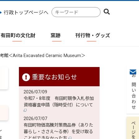
検
行政トップページへ
索
キ
ー
有田町の文化財
窯跡
刊行物・グッズ
ワ
ー
ド
＜Arita Excavated Ceramic Museum＞
重要なお知らせ
お問い合わせ
2026/07/09
令和7・8年度 有田町競争入札参加
資格審査申請（随時受付）について
2026/07/07
ページを保存
有田町物価高騰対策商品券（ありた
し
暮らし・ささえ～る券）を受け取る
は
ことができなかった方