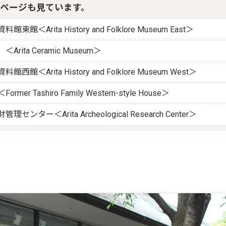
ページも見ています。
＜Arita History and Folklore Museum East＞
ita Ceramic Museum＞
館＜Arita History and Folklore Museum West＞
er Tashiro Family Western-style House＞
ンター＜Arita Archeological Research Center＞