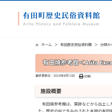
ホーム
有田歴史民俗資料館
分類か
有田焼参考館＜Arita Excav
最終更新日：
2024年4月12日
印刷
施設概要
有田焼参考館は、窯跡などから出土した陶
た。歴史の中で生み出された本物の有田