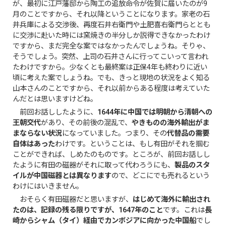
が、最初に江戸藩邸から陶工の追放命令が佐賀に届いたのが9
月のことですから、それ以降ということになります。家老の石
井兵庫による交渉後、再度石井右衛門や土肥喜右衛門らととも
に交渉に赴いた時には窯焼きの半分しか説得できなかったわけ
ですから、まだ完全な案ではなかったんでしょうね。そりゃ、
そうでしょう。突然、上司の石井さんに行ってこいって言われ
たわけですから。少なくとも最終案は正保4年も終わりに近い
頃に考えた案でしょうね。でも、きっと現地の状況をよく知る
山本さんのことですから、それ以前からある程度は考えていた
んだとは思いますけどね。
前回お話ししたように、
1644年に中国では明朝から清朝への
王朝交代
があり、その前後の混乱で、
やきものの海外輸出がま
まならない状況
になっていました。つまり、その
代替品の需要
自体はあった
わけです。ということは、もし有田がそれを掴む
ことができれば、しめたのものです。ところが、前回お話しし
たように有田の磁器がそれに取って代わろうにも、
製品のスタ
イルが中国磁器とは異なります
ので、どこにでも売れるという
わけにはいきません。
おそらく有田磁器だと思いますが、
はじめて海外に輸出され
たのは、記録の残る限りですが、1647年のこと
です。これは
長
崎からシャム（タイ）経由でカンボジアに向かった中国船
でし