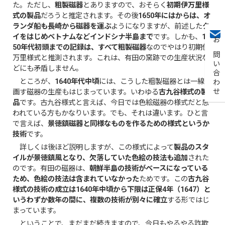
た。ただし、
粗製磁器
とありますので、おそらく
初期伊万里様
式の製品
だろうと推定されます。その後
1650年にはからは、オ
ランダ船も長崎から磁器を運ぶ
ようになりますが、前述した
タ
イをはじめベトナムなどインドシナ半島まで
です。しかも、
16
お問い合わせ
50年代初頭までの記録は、すべて粗製磁器
なのでやはり初期伊
万里様式と推測されます。これは、有田の窯跡での生産状況な
どにも矛盾しません。
ところが、
1640年代中頃
には、こうした粗製磁器とは一線を
画す磁器の生産もはじまっています。いわゆる
古九谷様式の製
品
です。古九谷様式と言えば、今日では色絵磁器の様式だと思
われている方もかなりいます。でも、それは違います。ひと言
で言えば、
景徳鎮磁器と同様なものを作るための様式というか
技術
です。
詳しくは後ほど説明しますが、この様式によって
製品のスタ
イルが景徳鎮風となり、欠落していた色絵の技法も追加
された
のです。有田の磁器は、
朝鮮半島の技術がベースになっている
ため、色絵の技法は含まれていなかった
ためです。この
古九谷
様式の技術の成立は1640年中頃から下限は正保4年（1647）と
いうわずか数年の間に、複数の技術が別々に確立
する形ではじ
まっています。
ということで、まだまだ続きますので、今日もやるやる詐欺