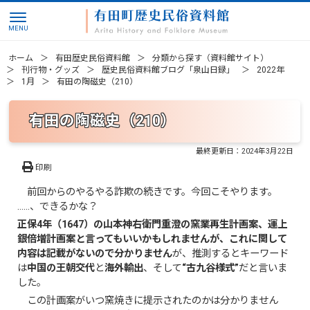
ホーム
有田歴史民俗資料館
分類から探す（資料館サイト）
刊行物・グッズ
歴史民俗資料館ブログ「泉山日録」
2022年
1月
有田の陶磁史（210）
有田の陶磁史（210）
最終更新日：
2024年3月22日
印刷
前回からのやるやる詐欺の続きです。今回こそやります。
……、できるかな？
正保4年（1647）の山本神右衛門重澄の窯業再生計画案、運上
銀倍増計画案と言ってもいいかもしれませんが、これに関して
内容は記載がないので分かりません
が、推測するとキーワード
は
中国の王朝交代
と
海外輸出
、そして
“古九谷様式”
だと言いま
した。
この計画案がいつ窯焼きに提示されたのかは分かりません