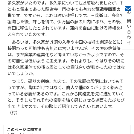
多久家がいたのです。多久家についても以前触れましたが、も
ともと領主であった龍造寺一門の中でも有力な
龍造寺四家の一
角
です。ですから、これは強い後押しです。三兵衛は、多久で
お問い合わせ
製陶した後、許しを得て、伊万里の藤の川内に移り、その後、
有田に移住したとされています。藩内を自由に動ける特権を与
えられていたのです。
あるいは、多久家が呉須の入手や中国の技術の調達などに直
接関わった可能性も皆無とは言いませんが、その頃の佐賀藩
は、まだ窯業の産業化など考えていなかったようですので、そ
の可能性は低いように思えます。それよりも、やはりその頃に
は多久家単体での後ろ盾としての意味合いが強かったのではな
いでしょうか。
つまり、磁器の創始、加えて、その発展の段階においてもそ
うですが、
陶工
だけではなく、
商人
や
藩
の3つがうまく絡み合
っている必要があるのです。これから陶磁史を先に進めていく
と、そうしたそれぞれの役割を強く感じさせる場面もたびたび
出てきますので、その際にご紹介してみたいと思います。
（村）
このページに関する