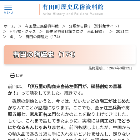
ホーム
有田歴史民俗資料館
分類から探す（資料館サイト）
刊行物・グッズ
歴史民俗資料館ブログ「泉山日録」
2021年
4月
有田の陶磁史（174）
有田の陶磁史（174）
最終更新日：
2024年3月22日
印刷
前回は、
「伊万里の陶商東島徳左衛門が、磁器創始の黒幕
か！」
って話をしてました。続きです。
磁器の創始というと、今では、だいたい
どの陶工がはじめた
か
なんてことが話題になります。ここでも、
金ヶ江三兵衛
や
高
原五郎七
、
家永正右ヱ門
なんかのことを取り上げてきました。
しかし、これまで話してきたように、実際には
陶工だけでどう
にかなるもんじゃありません。
前回も話しましたが、中国から
の輸入品である呉須も手に入れないといけませんし、足りない