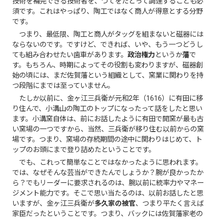
技術を補完できる技術者を、つてをたどって調達することも必
須です。これはやっぱり、陶工ではなく商人が得意とする分野
です。
つまり、最低限、陶工と商人がタッグを組まないと磁器には
ならないのです。ですけど、できれば、いや、もう一つどうし
ても組み合わせたい歯車があります。
政治権力
というか
藩
で
す。もちろん、時期によってその役割も変わりますが、磁器創
始の頃には、まだ佐賀藩という組織として、窯業に関わりを持
つ段階にまでは至っていません。
たしか以前に、金ヶ江三兵衛が元和2年（1616）に有田に移
り住んで、小溝山の陶工のトップになったって話をしたと思い
ます。小溝窯自体は、前にお話したように有田で開窯が最も古
い窯場の一つですから、当然、三兵衛が移り住む以前からの窯
場です。つまり、窯場の存続期間の途中に関わりはじめて、ト
ップのお頭にまで登り詰めたということです。
でも、これって簡単なことではなかったように思われます。
では、なぜそんな芸当ができたんでしょうか？腕が良かったか
ら？でもリーダーに要求されるのは、腕以前に統率力やマネー
ジメント能力です。そこで思い当たるのは、以前お話したと思
いますが、金ヶ江三兵衛が
多久家の被官
、つまり平たく言えば
家臣だったということです。つまり、バックには佐賀藩家老の