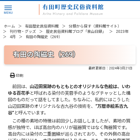
ホーム
有田歴史民俗資料館
分類から探す（資料館サイト）
刊行物・グッズ
歴史民俗資料館ブログ「泉山日録」
2023年
4月
有田の陶磁史（269）
有田の陶磁史（269）
最終更新日：
2024年3月21日
印刷
前回は、
山辺田窯跡のもともとのオリジナルな色絵は、いわ
ゆる百花手
と呼ばれる染付の芙蓉手のようなグチャッとした構
図のものだって話をしてました。ちなみに、私的にはこうした
山辺田窯跡のオリジナルな古九谷の技術を、
“万暦赤絵系古九
谷”
と呼んでいます。
この種の素地の特徴は前回少しお話ししましたが、素地の質
感が独特で、ほぼ高台内のハリが磁器質ではなく陶器質です。
高台内には染付の二重圏線が巡らされており、その外側の高台