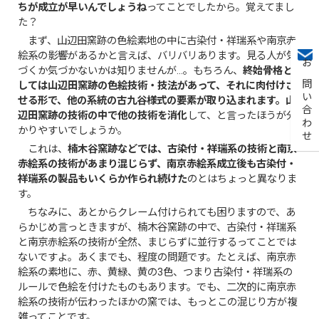
ちが成立が早いんでしょうね
ってことでしたから。覚えてまし
た？
まず、山辺田窯跡の色絵素地の中に古染付・祥瑞系や南京赤
絵系の影響があるかと言えば、バリバリあります。見る人が気
づくか気づかないかは知りませんが…。もちろん、
終始骨格と
お問い合わせ
しては山辺田窯跡の色絵技術・技法があって、それに肉付けさ
せる形で、他の系統の古九谷様式の要素が取り込まれます。山
辺田窯跡の技術の中で他の技術を消化
して、と言ったほうが分
かりやすいでしょうか。
これは、
楠木谷窯跡などでは、古染付・祥瑞系の技術と南京
赤絵系の技術があまり混じらず、南京赤絵系成立後も古染付・
祥瑞系の製品もいくらか作られ続けた
のとはちょっと異なりま
す。
ちなみに、あとからクレーム付けられても困りますので、あ
らかじめ言っときますが、楠木谷窯跡の中で、古染付・祥瑞系
と南京赤絵系の技術が全然、まじらずに並行するってことでは
ないですよ。あくまでも、程度の問題です。たとえば、南京赤
絵系の素地に、赤、黄緑、黄の3色、つまり古染付・祥瑞系の
ルールで色絵を付けたものもあります。でも、二次的に南京赤
絵系の技術が伝わったほかの窯では、もっとこの混じり方が複
雑ってことです。