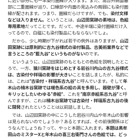
に近い部分にも一本染付圏線が入ります。また、高台外側面基
部に二重圏線が巡り、口縁部や内面の見込みの周囲にも染付圏
線が配されます。つまり、圏線だらけですが、でも、
染付文様
などは入りません。
ということは、
山辺田窯跡の素地は、色絵
専用素地
だってことです。だって、中途半端に染付圏線だけ入
ってるので、白磁にも染付製品にもならないでしょ。
だから、少し時期が下がれば若干の例外はありますが、
山辺
田窯跡には原則的に古九谷様式の染付製品、古美術業界などで
言うところの“藍九谷”というものがない
のです。
というように、山辺田窯跡のもともとの色絵を説明したとこ
ろで、一方、
猿川窯跡をはじめとする岩谷川内山の古九谷様式
は、古染付や祥瑞の影響が大きい
ことを話しましたが、私的に
は、これは
“古染付・祥瑞系古九谷”
と呼んでいます。そして
年
木山の楠木谷窯跡では暖色系の絵の具を多用し、器壁が薄く、
キリッとしたいわゆる“赤絵”
、これを
“南京赤絵系古九谷”
と呼
んでますが、これは
楠木谷窯跡では古染付・祥瑞系古九谷の後
に開発
されたということは以前話しました。
では、山辺田窯跡の中にこうした岩谷川内山や年木山の影響
は見られないのでしょうか？あるとすれば、その前後関係はど
うなんでしょうね？って、やっと本題に入れます。
本題は黒牟
田山のミスターXと年木山の喜三右衛門さんの色絵では、どっ