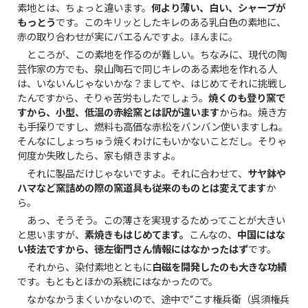
素地とは、ちょっと違います。
何より薄い、白い、シャープが
もっとう
です。このキリッとしたキレのある乳白色の素地に、
赤の取り合わせが実にバエるんですよ。ほんまに。
ところが、この素地を作るのが難しい。ちなみに、現代の陶
芸作家の方でも、泉山陶石で同じキレのある素地を作れる人
は、いないんじゃないかな？ましてや、はじめてそれに挑戦し
たんですから、そりゃ苦労もしたでしょう。
焼くのも登り窯で
すから、小型、低温の赤絵窯とは訳が違います
からね。焼き方
も手探りですし、燃料も高価な赤松をバンバン使いますしね。
そんなにしょっちゅう焼くわけにもいかないことだし。そりゃ
何度か失敗したら、家も傾きますよ。
それに製品だけじゃないですよ。それに合わせて、
サヤ鉢や
ハマなど窯詰めの際の窯道具も従来のものとは変えてます
か
ら。
あっ、そうそう。この薄さを実現するためってことが大きい
と思いますが、
素焼きもはじめてます。
こんなの、
中国にはな
い技法ですから、徳左衛門さん情報にはなかったはず
です。
それから、染付素地とともに
白磁を開発したのも大きな功績
です。もともとほかの系統にはなかったので。
なかなかうまくいかないので、途中で“こす権兵衛（呉須権兵