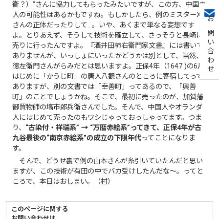
衛？）”さんに協力してもらったみたいですが、この方、中国の
人の可能性はあるかもですね。もしかしたら、例のミスターX
お問い合わせ
さんの正体だったりして…。いや、あくまで単なる妄想です
よ。とりあえず、そうして技術を確立して、さっそうと長崎に
売りに行ったんですよ。『酒井田柿右衛門家文書』には書いて
ありませんが、いっしょにいったかどうかは別として、当然、
徳左衛門さんがらみだとは思いますよ。正保4年（1647 )の6月
はじめに「かうじ町」の唐人八観さんのところに寄宿してって
ありますが、別の文書では「幸善町」ってあるので、「興善
町」のことでしょうかね。そこで、最初に売ったのが、加賀藩
御買物師の塙市郎兵衛さんでした。そんで、中国人やオランダ
人にはじめて売ったのもワシじゃっておっしゃってます。つま
り、
“古染付・祥瑞系” → “万暦赤絵系”ってきて、正保4年が古
九谷最後の“南京赤絵系”の成立の下限年代
ってことになりま
す。
そんで、どうせ裏で例の山本さんが糸引いていたんだと思い
ますが、この技術が有田の中でバカ受けしたんだな～。ってと
ころで、本日はおしまい。（村）
このページに関する
お問い合わせは