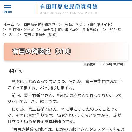
ホーム
有田歴史民俗資料館
分類から探す（資料館サイト）
刊行物・グッズ
歴史民俗資料館ブログ「泉山日録」
2024年
2月
有田の陶磁史（310）
有田の陶磁史（310）
最終更新日：
2024年3月20日
印刷
簡潔にまとめるって言いつつ、何だか、喜三右衛門さんで手
こずってますね。ぶっ飛ばしますね。
前回、喜三右衛門さん、柿の実の赤なんて作ってないよって
話をしてました。続きです。
じゃあ、喜三右衛門さん、何に手こずったのってことです
が、それは素地作りです。“赤絵”というくらいですから、
赤が
目立つというか映える素地作り
です。
“南京赤絵系”の素地は、ほかの五郎七さんやミスターXさんの