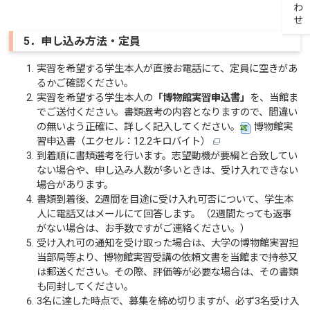
5．申し込み方法・定員
実習を希望する学生本人が直接お電話にて、定員に空きがあ
るかご確認ください。
実習を希望する学生本人の
「博物館実習申込書」
を、当館ま
でご送付ください。書類選考の内容となりますので、間違い
の無いよう正確に、詳しく記入してください。
博物館実
習申込書（エクセル：12.2キロバイト）
到着順に書類選考を行います。志望動機が要綱と合致してい
ない場合や、申し込み人数が多いときは、受け入れできない
場合があります。
書類到着後、2週間を目途に受け入れ可否について、学生本
人に電話又はメールにて回答します。（2週間たっても返事
がない場合は、お手数ですがご連絡ください。）
受け入れ可の通知を受け取った場合は、大学の博物館実習担
当部局等より、博物館実習受講の依頼文書を当館まで持参又
は郵送ください。その際、評価等が必要な場合は、その書類
も同封してください。
3名に達した時点で、募集を締め切りますが、必ず3名受け入