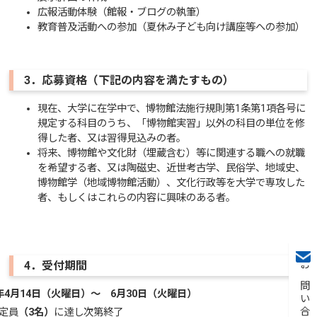
広報活動体験（館報・ブログの執筆）
教育普及活動への参加（夏休み子ども向け講座等への参加）
3．応募資格（下記の内容を満たすもの）
現在、大学に在学中で、博物館法施行規則第1条第1項各号に
規定する科目のうち、「博物館実習」以外の科目の単位を修
得した者、又は習得見込みの者。
将来、博物館や文化財（埋蔵含む）等に関連する職への就職
を希望する者、又は陶磁史、近世考古学、民俗学、地域史、
博物館学（地域博物館活動）、文化行政等を大学で専攻した
者、もしくはこれらの内容に興味のある者。
4．受付期間
お問い合わせ
年4月14日（火曜日）～ 6月30日（火曜日）
定員
（3名）
に達し次第終了