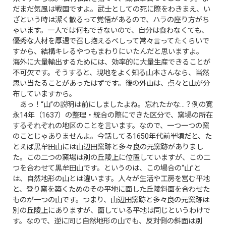
だまだ気風は戦国ですよ。武士としての死に際をわきまえ、い
ざという時は潔く散るって覚悟があるので、ハラの座り方がち
ゃいます。一人では何もできないので、自分は食わなくても、
優秀な人材を厚遇で召し抱えるべしって常々言ってたくらいで
すから、結構キレるやつもまわりにいたんだと思いますよ。
海外に大量輸出するためには、効率的に大量生産できることが
不可欠です。そうすると、現地をよく知る山本さんなら、当然
思い当たることがあったはずです。後の外山は、点々と山が分
布していますから。
あっ！“山”の説明は前にしましたよね。忘れたかな…？例の寛
永14年（1637）の整理・統合の際にできた区分で、窯場の所在
するそれぞれの地区のことを言います。なので、一つ一つの窯
のことじゃありませんよ。今話してる1650年代前半頃だと、た
とえば黒牟田山には山辺田窯跡と多々良の元窯跡がありまし
た。この二つの窯場は別の丘陵上に位置していますが、この二
つを合わせて黒牟田山です。というのは、この場合の“山”と
は、自然地形の山とは違います。人々が生活や工房を営む平地
と、登り窯を築くためのその平地に面した丘陵斜面を合わせた
ものが一つの山です。つまり、山辺田窯跡と多々良の元窯跡は
別の丘陵上にありますが、面している平地は同じというわけで
す。なので、逆に同じ自然地形の山でも、反対側の斜面は別