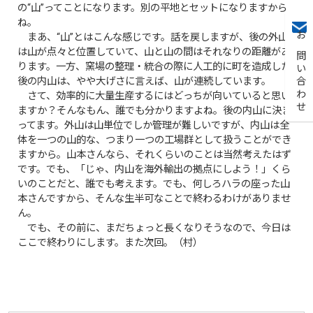
の“山”ってことになります。別の平地とセットになりますから
ね。
まあ、“山”とはこんな感じです。話を戻しますが、後の外山
お問い合わせ
は山が点々と位置していて、山と山の間はそれなりの距離があ
ります。一方、窯場の整理・統合の際に人工的に町を造成した
後の内山は、やや大げさに言えば、山が連続しています。
さて、効率的に大量生産するにはどっちが向いていると思い
ますか？そんなもん、誰でも分かりますよね。後の内山に決ま
ってます。外山は山単位でしか管理が難しいですが、内山は全
体を一つの山的な、つまり一つの工場群として扱うことができ
ますから。山本さんなら、それくらいのことは当然考えたはず
です。でも、「じゃ、内山を海外輸出の拠点にしよう！」くら
いのことだと、誰でも考えます。でも、何しろハラの座った山
本さんですから、そんな生半可なことで終わるわけがありませ
ん。
でも、その前に、まだちょっと長くなりそうなので、今日は
ここで終わりにします。また次回。（村）