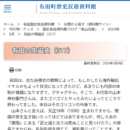
ホーム
有田歴史民俗資料館
分類から探す（資料館サイト）
刊行物・グッズ
歴史民俗資料館ブログ「泉山日録」
2024年
5月
有田の陶磁史（317）
有田の陶磁史（317）
最終更新日：
2024年5月8日
印刷
前回は、古九谷様式の開発によって、もしかしたら海外輸出
イケルかもよって状況になってきたけど、あまりにも内部の体
制が複雑になりすぎて、グチャグチャ。そこで、お代官の山本
神右衛門さんは、またゴソゴソとやったみたいよってところで
終わってました。本日はそのゴソゴソの中身です。
山本さんと言えば、天正18年（1590）生まれですから、戦
国の世を生き抜いたってほどではありませんが、何しろあの
『葉隠』にある「武士道と云うは死ぬことと見つけたり」の家
系ですからね。私利私欲を捨てて、滅私奉公ってことです。ま