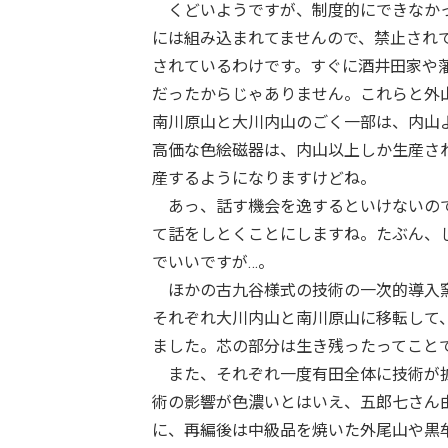
くどいようですが、制度的にできなかっ
には組み込まれてませんので、禁止され
されているわけです。すぐに酒井田家や
だったからじゃありません。これらと外
南川原山と大川内山のごく一部は、内山
高価な色絵磁器は、内山以上しか生産さ
産するようになりますけどね。
あっ、話す機会を逸するといけないので
て話をしとくことにしますね。たぶん、
でいいですが…。
ほかの古九谷様式の技術の一次的導入窯
それぞれ大川内山と南川原山に移転して
ました。芯の部分は生き残ったってこと
また、それぞれ一度有田全体に技術が拡
術の影響が色濃いとはいえ、五郎七さん
に、再編後は中級品を焼いた外尾山や黒