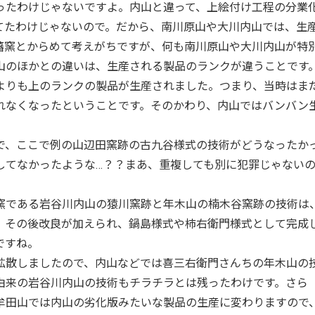
たわけじゃないですよ。内山と違って、上絵付け工程の分業
てたわけじゃないので。だから、南川原山や大川内山では、生
藩窯とからめて考えがちですが、何も南川原山や大川内山が特
山のほかとの違いは、生産される製品のランクが違うことです
よりも上のランクの製品が生産されました。つまり、当時はま
れなくなったということです。そのかわり、内山ではバンバン
、ここで例の山辺田窯跡の古九谷様式の技術がどうなったか
してなかったような…？？まあ、重複しても別に犯罪じゃない
である岩谷川内山の猿川窯跡と年木山の楠木谷窯跡の技術は
、その後改良が加えられ、鍋島様式や柿右衛門様式として完成
ですね。
散しましたので、内山などでは喜三右衛門さんちの年木山の
由来の岩谷川内山の技術もチラチラとは残ったわけです。さら
牟田山では内山の劣化版みたいな製品の生産に変わりますので