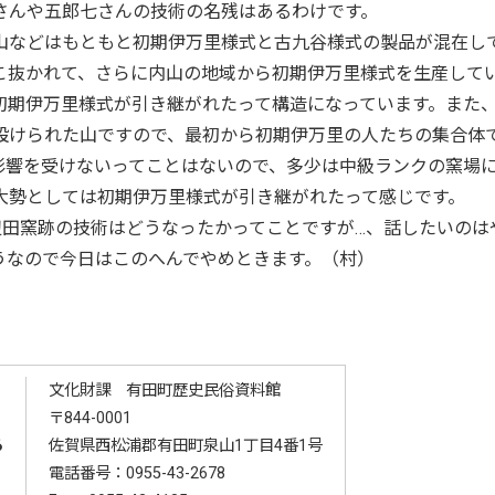
さんや五郎七さんの技術の名残はあるわけです。
などはもともと初期伊万里様式と古九谷様式の製品が混在し
こ抜かれて、さらに内山の地域から初期伊万里様式を生産して
初期伊万里様式が引き継がれたって構造になっています。また
設けられた山ですので、最初から初期伊万里の人たちの集合体
影響を受けないってことはないので、多少は中級ランクの窯場
大勢としては初期伊万里様式が引き継がれたって感じです。
田窯跡の技術はどうなったかってことですが…、話したいのは
うなので今日はこのへんでやめときます。（村）
文化財課 有田町歴史民俗資料館
〒844-0001
る
佐賀県西松浦郡有田町泉山1丁目4番1号
電話番号：
0955-43-2678