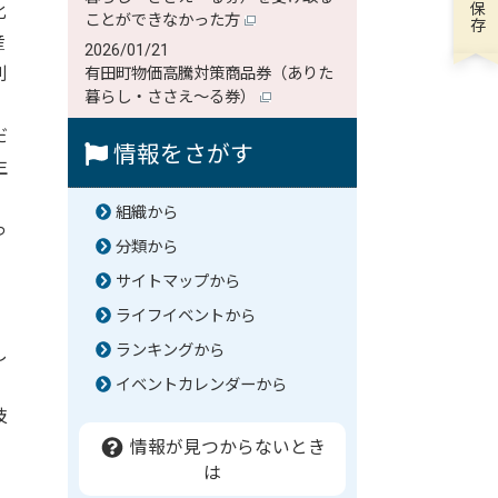
化
ことができなかった方
産
2026/01/21
別
有田町物価高騰対策商品券（ありた
暮らし・ささえ～る券）
。
だ
情報をさがす
生
組織から
っ
分類から
の
サイトマップから
ライフイベントから
、
ランキングから
し
イベントカレンダーから
技
情報が見つからないとき
は
、