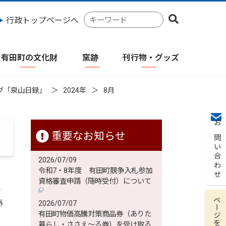
検
行政トップページへ
索
キ
ー
有田町の文化財
窯跡
刊行物・グッズ
ワ
ー
ド
グ「泉山日録」
2024年
8月
お問い合わせ
重要なお知らせ
2026/07/09
令和7・8年度 有田町競争入札参加
資格審査申請（随時受付）について
ん
ページを保存
外
2026/07/07
有田町物価高騰対策商品券（ありた
暮らし・ささえ～る券）を受け取る