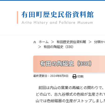
ホーム
有田歴史民俗資料館
分類か
有田の陶磁史（330）
有田の陶磁史（330）
最終更新日：
2024年8月8日
印刷
前回は内山の窯業の再編との関わりで、
どの山で、古九谷様式の色絵が生産され
山では色絵磁器の生産がストップしまし