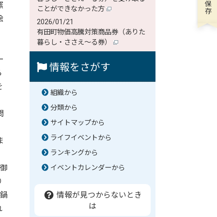
窯
ことができなかった方
絵
2026/01/21
有田町物価高騰対策商品券（ありた
暮らし・ささえ～る券）
ー
情報をさがす
ら
を
組織から
分類から
問
サイトマップから
ライフイベントから
ま
ランキングから
御
イベントカレンダーから
り
、鍋
情報が見つからないとき
は
れ