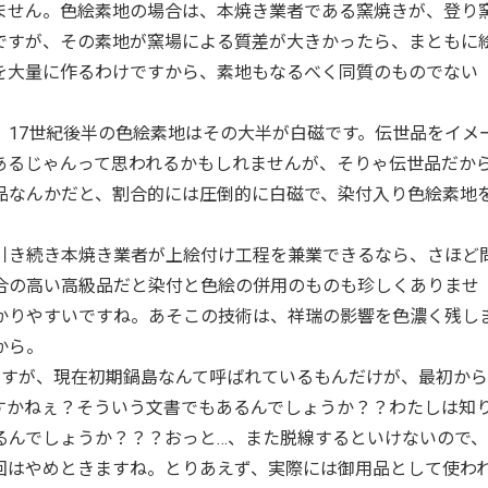
ません。色絵素地の場合は、本焼き業者である窯焼きが、登り
ですが、その素地が窯場による質差が大きかったら、まともに
を大量に作るわけですから、素地もなるべく同質のものでない
17世紀後半の色絵素地はその大半が白磁です。伝世品をイメ
あるじゃんって思われるかもしれませんが、そりゃ伝世品だか
品なんかだと、割合的には圧倒的に白磁で、染付入り色絵素地
き続き本焼き業者が上絵付け工程を兼業できるなら、さほど
合の高い高級品だと染付と色絵の併用のものも珍しくありませ
かりやすいですね。あそこの技術は、祥瑞の影響を色濃く残し
から。
すが、現在初期鍋島なんて呼ばれているもんだけが、最初から
すかねぇ？そういう文書でもあるんでしょうか？？わたしは知
るんでしょうか？？？おっと…、また脱線するといけないので
回はやめときますね。とりあえず、実際には御用品として使わ