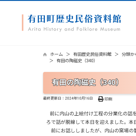
ホーム
有田歴史民俗資料館
分類か
有田の陶磁史（340）
有田の陶磁史（340）
最終更新日：
2024年10月16日
印刷
前に内山の上絵付け工程の分業化の話を
ろで話が脱線して本日を迎えました。本
前にお話ししましたが、内山の窯場の製