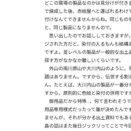
どこの窯場の製品なのかは見分けが付き
で焼成した後、赤絵屋へと運ばれるわけ
付けなんてできませんからね。同じもの
と、同じ製品になりませんので。
思い出したのでお話ししておきますが、
ジされた方だと、染付の入るもんも結構
ですよ。並レベルの製品が一般的な出土
探す方がなかなか難しいくらいです。
外山の南川原山や大川内山のように、引
題はありません。ですから、伝世する割
ん。たとえば、大川内山の製品が一番分
すから、原則的に色絵と染付の併用です
御用品だから特殊…、何て言われそうで
用品専用様式だったって誰が決めたんで
ませんが、それが分かる出土資料でもあ
島の話はまた後日ジックリってことで今