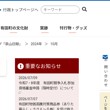
検
行政トップページへ
索
キ
ー
有田町の文化財
窯跡
刊行物・グッズ
ワ
ー
ド
グ「泉山日録」
2024年
10月
お問い合わせ
重要なお知らせ
2026/07/09
令和7・8年度 有田町競争入札参加
資格審査申請（随時受付）について
こ
ページを保存
2026/07/07
有田町物価高騰対策商品券（ありた
、
暮らし・ささえ～る券）を受け取る