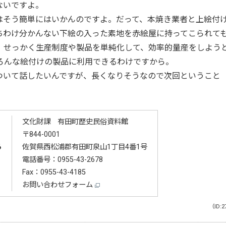
ないですよ。
そう簡単にはいかんのですよ。だって、本焼き業者と上絵付
ちわけ分かんない下絵の入った素地を赤絵屋に持ってこられて
、せっかく生産制度や製品を単純化して、効率的量産をしよう
ろんな絵付けの製品に利用できるわけですから。
いて話したいんですが、長くなりそうなので次回ということ
文化財課 有田町歴史民俗資料館
〒844-0001
る
佐賀県西松浦郡有田町泉山1丁目4番1号
電話番号：
0955-43-2678
Fax：0955-43-4185
お問い合わせフォーム
（ID:2