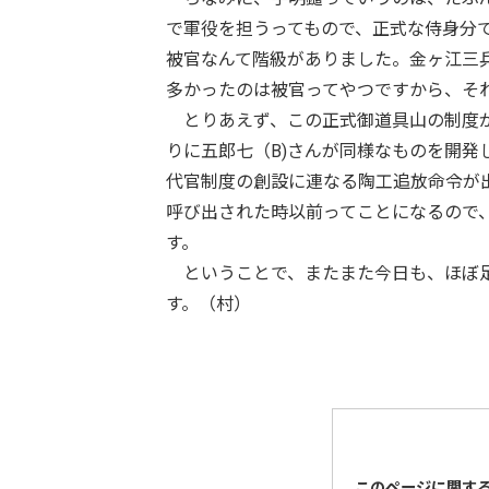
で軍役を担うってもので、正式な侍身分
被官なんて階級がありました。金ヶ江三
多かったのは被官ってやつですから、そ
とりあえず、この正式御道具山の制度が
りに五郎七（B)さんが同様なものを開
代官制度の創設に連なる陶工追放命令が
呼び出された時以前ってことになるので、
す。
ということで、またまた今日も、ほぼ足
す。（村）
このページに関す