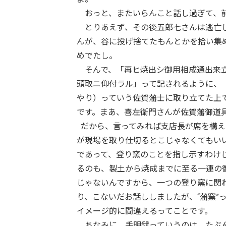
おっと、またいらんこと話し過ぎて、前
とりあえず、その後五郎七さんは逃亡し
んが、谷に投げ捨てたもんとかを拾い集
めでたし。
そんで、「再ヒ焼出シ御用相成通出来立
頭取ニ仰付ラル」って記されるように、
やり）っていう佐賀藩士に取り立てた上
です。まあ、喜左衛門さんが佐賀藩御道
だから、言ってみれば支店長が席を構え
が現場を取り仕切るとこじゃなくてもい
であって、登り窯のことを指し示すわけ
るのも、製土から焼成までに至る一連の
じゃないんですから、一つの登り窯に関
り、こないだお話ししましたが、“藩窯”
イメージ的に間違えるってことです。
ちなみに、手明鑓っていうのは、たぶん