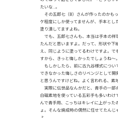
たいな…。
その五郎七（B）さんが作ったのかもっ
ケ程度にしか使ってませんが、手本とした
塗り潰してますよね。
でも、五郎七さんも、本当は手本の祥瑞
たんだと思いますよ。だって、形状や下
え、同じように塗ってるわけですよ。で
すから、きっと悔しかったでしょうね～
もしかしたら、前に古九谷様式について
できなかった悔しさのリベンジとして開発
と思うんですけどね。よく言われる、素
実際に伝世品なんかだと、青手の一部の
白磁素地を使っている五彩手も多いわけ
んで青手用、こっちはキレイに上がった
ょ。そんな焼成時の偶然に任せてたんじ
よ。