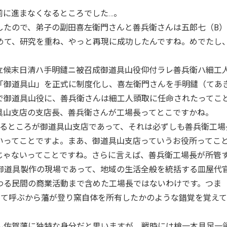
に進まなくなるところでした…。
たので、弟子の副田喜左衛門さんと善兵衛さんは五郎七（B）
めて、研究を重ね、やっと再現に成功したんですね。めでたし
候末日清ハ手明鑓ニ被召成御道具山役仰付ラレ善兵衛ハ細工
「御道具山」を正式に制度化し、喜左衛門さんを手明鑓（てあ
で御道具山役に、善兵衛さんは細工人頭取に任命されたってこ
具山支店の支店長、善兵衛さんが工場長ってとこですかね。
るところが御道具山支店であって、それは必ずしも善兵衛工場
いってことですよ。まあ、御道具山支店っていうお役所ってこ
じゃないってことですね。さらに言えば、善兵衛工場長が所管
御道具製作の現場であって、地域の生活全般を統括する皿屋代
わる民間の商業活動まで含めた工場長ではないわけです。つま
って呼ぶから藩が登り窯自体を所有したかのような錯覚を覚えて
佐賀藩に独特な身分だと思いますが、戦時には槍一本具足一