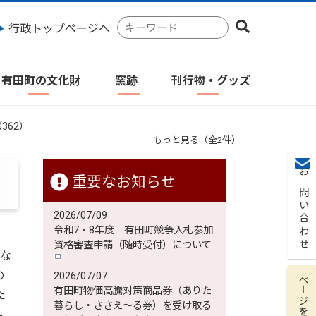
検
行政トップページへ
索
キ
ー
有田町の文化財
窯跡
刊行物・グッズ
ワ
ー
ド
362）
もっと見る（全2件）
重要なお知らせ
お問い合わせ
2026/07/09
令和7・8年度 有田町競争入札参加
資格審査申請（随時受付）について
”な
の
2026/07/07
ページを保存
有田町物価高騰対策商品券（ありた
た
暮らし・ささえ～る券）を受け取る
み