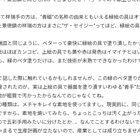
て祥瑞手の方は、“青磁”の名称の由来ともいえる緑絵の具はオ
景徳鎮の祥瑞の方はまさに“ザ・セイジー”ってほど、緑絵の具
皿と同じように、ベターって豪快に緑絵の具で塗り潰したか
絵はほぼカンコピ、上絵の具でも黄や赤は発色はイマイチとは
も、緑のベタ塗りだけは、まだ技術が未熟でできなかったわけ
。
話した際に触れているかもしれませんが、この緑のベタ塗り
されたのが、実は上絵の具で器面を塗り潰すいわゆる“青手”
地が粗質で汚かったからなんてのじゃなくてね。
種類は、メチャキレイな素地を使ってますし、現実的に、同
ですから。素地を焼いてみたら、ちょっとこっちは汚く上がっ
ので五彩手用みたいに分けたとか…、なんてことするわけないで
ゃまるで生産計画が立たないので、産業としては成り立ちませ