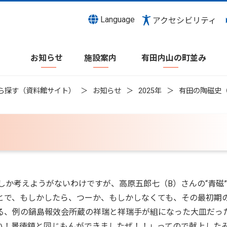
Language
アクセシビリティ
お知らせ
施設案内
有田内山の町並み
ら探す（資料館サイト）
お知らせ
2025年
有田の陶磁史（
か考えようがないわけですが、高原五郎七（B）さんの“青磁
とで、もしかしたら、つーか、もしかしなくても、その最初期
る、例の鍋島報效会所蔵の祥瑞と祥瑞手が組になった大皿だっ
い！景徳鎮と同じもんができましたぜ！！」ってので献上した