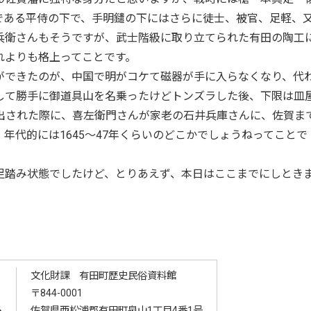
である平侍の下で、手明鑓の下にはさらに徒士、被官、足軽、
兵衛さんもそうですが、武士階級に取り立てられた有田の陶工
れよりも格上ってことです。
できたのが、中国で明がコケて磁器が手に入らなくなり、代
発して勝手に御道具山を名乗ったけどトンズラした後、下限は皿
出された際に、喜左衛門さんが家老の石井兵庫さんに、佐賀ま
年代的には1645～47年くらいのどこかでしょうねってことで
踏み状態でしたけど、とりあえず、本日はここまでにしとき
文化財課 有田町歴史民俗資料館
〒844-0001
る
佐賀県西松浦郡有田町泉山1丁目4番1号