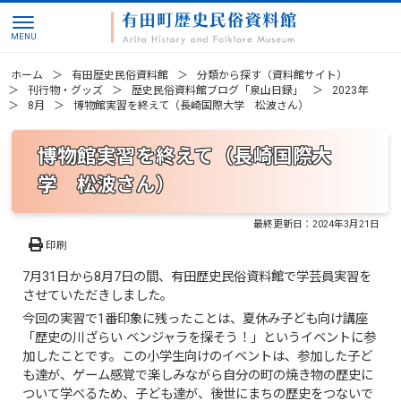
ホーム
有田歴史民俗資料館
分類から探す（資料館サイト）
刊行物・グッズ
歴史民俗資料館ブログ「泉山日録」
2023年
8月
博物館実習を終えて（長崎国際大学 松波さん）
博物館実習を終えて（長崎国際大
学 松波さん）
最終更新日：
2024年3月21日
印刷
7月31日から8月7日の間、有田歴史民俗資料館で学芸員実習を
させていただきしました。
今回の実習で1番印象に残ったことは、夏休み子ども向け講座
「歴史の川ざらい ベンジャラを探そう！」というイベントに参
加したことです。この小学生向けのイベントは、参加した子ど
も達が、ゲーム感覚で楽しみながら自分の町の焼き物の歴史に
ついて学べるため、子ども達が、後世にまちの歴史をつないで