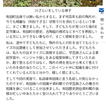
川ざらいをしている様子
お問い合わせ
有田町出身では無い私からすると、まず何百年も前の陶片が、
今でも綺麗な（判別できる）状態で川を流れているという事
に、すごく驚きました。そして、子どもたちが見つけた後の鑑
定作業は、有田町の歴史、古陶磁の様式などすべてを熟知して
いる方にしかできない事なので、すごく感銘を受けました。
私は、途中で子どもたちに、陶片のもとの形を当ててもらうク
イズの出題者として参加させていただきました。子どもたち
は、私たちの出すクイズに挑戦する前に、学芸員さんによる事
前学習や、ベンジャラ探しをある程度体験してきていたため
か、勘で答えるのではなく、陶片の柄を見ながら考えて答えて
いたのを目の当たりにして、このイベント中に知識を身に付け
てくれているんだなと分かり、嬉しく感じました。
そして今回の実習で、私自身有田焼と言う名前しか知らなかっ
たのですが、有田焼への知識や資料館での学芸員さんの働きの
知識を身につけることが出来ました。有田歴史民俗資料館の皆
様お忙しい中あたたかく受け入れて下さりありがとうございま
した。