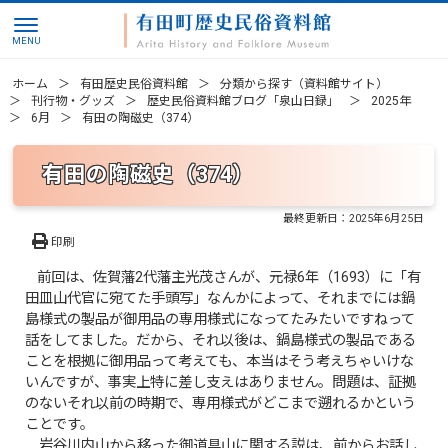
ホーム
有田歴史民俗資料館
分類から探す（資料館サイト）
刊行物・グッズ
歴史民俗資料館ブログ「泉山日録」
2025年
6月
有田の陶磁史（374）
有田の陶磁史（374）
最終更新日：
2025年6月25日
印刷
前回は、佐賀藩2代藩主光茂さんが、元禄6年（1693）に「有
田皿山代官に宛てた手頭写」なんかによって、それまでには鍋
島様式の製品が御用品の専用様式になってたみたいですねって
話をしてました。だから、それ以後は、鍋島様式の製品である
ことを根拠に御用品って考えても、本当はそう考えちゃいけな
いんですが、事実上特に差し支えはありません。問題は、証拠
のないそれ以前の時期で、専用様式がどこまで遡れるかという
ことです。
岩谷川内山から移った御道具山に関する説は、前からお話し