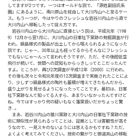
してますが2つです。一つはオールドな説で、『源姓副田氏系
圖』にあるように、南川原山を経由して大川内山へと至るケー
ス。もう一つが、今はやりのフレッシュな岩谷川内山から直で
大川内山へ移転したって捉え方です。
岩谷川内山から大川内山に直接という説は、平成元年（198
9）12月から翌1月に、大川内山の日峯社下窯跡の発掘調査が行
われ、鍋島様式の製品が出土してから唱えられるようになった
説です。じゃー、30年以上も経ってるからそんなにフレッシュ
でもないじゃ〜んって言われそうですが、ただ、その後超低空
飛行が続いて、世間への認知もからっきしってとこだったんで
すよ。ところが、再び2次調査が平成12年（2000）に行われ、
その後も次々と令和元年度の12次調査まで実施されたことによ
り、少しずつ鍋島様式の陶片も蓄積が増えてきたもんだから、
盛り上がりを見せるようになったってことです。最初は、日峯
社下窯跡なんて知ってる人すら、あまりいなかったんですけど
ね。今ではすっかり何の疑いもなく藩窯扱いだかちょっと驚
き…。
まあ、岩谷川内山の猿川窯跡と大川内山の日峯社下窯跡の技
術に類似性が見られるってことは、証拠としては客観性が高そ
うなので、一見スキのないようには思えるかもですね？ただ、
よくよく考えてみてください。技術の繋がりと御道具山の移転