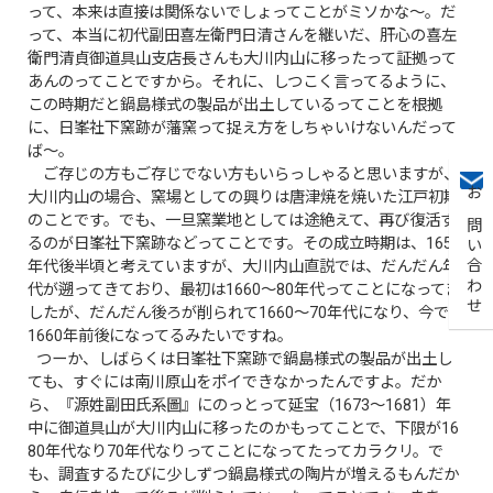
って、本来は直接は関係ないでしょってことがミソかな～。だ
って、本当に初代副田喜左衛門日清さんを継いだ、肝心の喜左
衛門清貞御道具山支店長さんも大川内山に移ったって証拠って
あんのってことですから。それに、しつこく言ってるように、
この時期だと鍋島様式の製品が出土しているってことを根拠
に、日峯社下窯跡が藩窯って捉え方をしちゃいけないんだって
ば〜。
ご存じの方もご存じでない方もいらっしゃると思いますが、
大川内山の場合、窯場としての興りは唐津焼を焼いた江戸初期
お問い合わせ
のことです。でも、一旦窯業地としては途絶えて、再び復活す
るのが日峯社下窯跡などってことです。その成立時期は、1650
年代後半頃と考えていますが、大川内山直説では、だんだん年
代が遡ってきており、最初は1660～80年代ってことになってま
したが、だんだん後ろが削られて1660～70年代になり、今では
1660年前後になってるみたいですね。
つーか、しばらくは日峯社下窯跡で鍋島様式の製品が出土し
ても、すぐには南川原山をポイできなかったんですよ。だか
ら、『源姓副田氏系圖』にのっとって延宝（1673～1681）年
中に御道具山が大川内山に移ったのかもってことで、下限が16
80年代なり70年代なりってことになってたってカラクリ。で
も、調査するたびに少しずつ鍋島様式の陶片が増えるもんだか