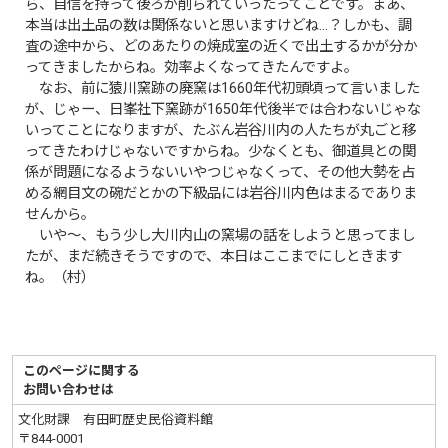
ら、自信を持って後ろが削られていったってことです。まあ、
本当は出土品の数は関係ないと思いますけどね…？しかも、調
査の途中から、どのあたりの焼成室の近くで出土するかが分か
ってきましたからね。効率よくなってきたんですよ。
なお、前に猿川窯跡の廃窯は1660年代初頭頃って言いました
が、じゃー、日峯社下窯跡が1650年代後半では合わないじゃな
いってことになりますが、たぶん岩谷川内の人たちが丸ごと移
ってきたわけじゃないですからね。少なくとも、御道具との関
係が問題になるようないいやつじゃなくって、その他大勢を占
める網目文の碗だとかの下級品には岩谷川内色はまるでありま
せんから。
いや～、もう少し大川内山の窯場の話をしようと思ってまし
たが、まだ続きそうですので、本日はここまでにしときます
ね。（村）
このページに関する
お問い合わせは
文化財課 有田町歴史民俗資料館
〒844-0001