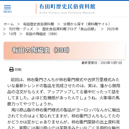
ホーム
有田歴史民俗資料館
分類から探す（資料館サイト）
刊行物・グッズ
歴史民俗資料館ブログ「泉山日録」
2025年
10月
有田の陶磁史（388）
有田の陶磁史（388）
最終更新日：
2025年10月1日
印刷
前回は、柿右衛門さんちが柿右衛門様式や古伊万里様式みた
いな最新トレンドの製品を完成させたのは、実は、藩から御用
品の注文がもらえず、アップアップしてる最中だったって話を
してました。よほど危機感があったんでしょうね。火事場の馬
鹿力ってやつでしょうか。
南川原山製の柿右衛門様式の製品がヨーロッパなんかに輸出
されてたのはよく知られてますが、柿右衛門さんちもしてたの
かどうかは定かじゃありませんが、柿右衛門窯跡の出土資料見
ると、実際には南川原山では芙蓉手みたいなごく汎用的な輸出