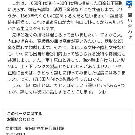
これは、1650年代後半～60年代頃に操業した日峯社下窯跡
に限らず、御経石窯跡、清源下窯跡などにも共通します。とい
お問い合わせ
うか、1660年代くらいに開窯するんだと思いますが、鍋島藩窯
跡も同様で、これは御道具山が大川内山に移ってからも引き継
がれる生産スタイルです。
先ほど近くの技術は混じるって言いましたが、ですから大川
内山の場合も、高級品の皿は高台が高いみたいに、器形などは
窯を問わず類似します。それに、筆による文様や陰刻文様など
も、いかにも出自が岩谷川内山って感じられる独特な雰囲気も
共通します。また、南川原山と違って、海外輸出向けらしい製
品は、上・下ランクの製品ともにほとんどありません。いや、
正確に言えば、チビッと試しに作ってみました程度にはありま
すよ。でも、ほぼ国内向けの製品を作った山です。
まあ、南川原山とは、たとえばそういう違いとかがあるんで
すが、詳しくは次回お話しすることにします。（村）
このページに関する
お問い合わせは
文化財課 有田町歴史民俗資料館
〒844-0001