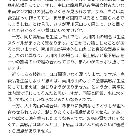
品も結構作っていますし、中には龍鳳見込み荒磯文鉢みたいな
東南アジア向けの製品もいくらか見られます。まあ、当時は高
級品ばっか作ってても、まだまだ国内では売るとこ限られるで
しょうしね。とは言え、さすが南川原山って感じで、ひと目で
それと分かるくらい質はいいですけどね。
一方、同じ高級品を生産した山でも、大川内山の場合は生産
スタイルがまったく異なります。どこかでお話ししたことがあ
ると思いますが、南川原山が基本的に山丸ごと良質な製品を生
産したのと異なり、大川内山の場合は、最上級品と最下級品を
一つの窯場の中で組み合わせており、まん中がスッポリ抜けて
います。
近くにある技術は、ほぼ間違いなく混じります。ですが、高
級品を生産しようと思えば、南川原山のように全部高級品生産
にしてしまえば、混じりようがありません。というか、実際に
は内部で混じってるんだと思いますが、同質と同質、水に水を
混ぜても水にしかならないみたいなもんです。
一方、大川内山の場合は、あまりに異質なものどうしが組み
合わせられており、混じりたくても接点がありません。まあ、
いわば水に油を垂らしたようなもんです。製品の質だけじゃな
くて、高級品はほとんど皿、下級品はほとんど碗みたいに器種
すら接点がありません。