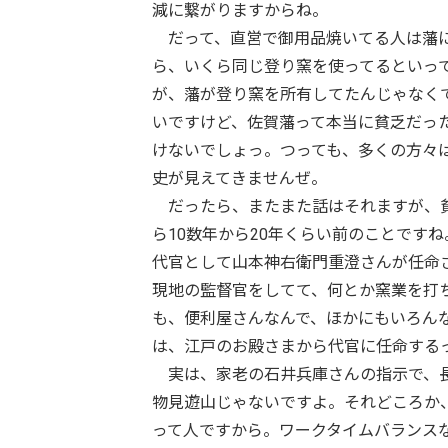
減に繋がりますからね。
だって、直営で御用品焼いてる人は藩に
ら、いくら同じ登り窯を使ってるといっ
が、藩が登り窯を所有してたんじゃなく
いですけど、佐賀藩って本当に貧乏だっ
けないでしょっ。つっても、多くの方々
史が見えてきませんぜ。
だったら、またまた話はそれますが、貧乏
ら10数年から20年くらい前のことです
代官として山本神右衛門重澄さんが任命
現地の監督官をしてて、何とか窯業を打
も、便利屋さんなんで、ほかにもいろん
は、江戸のお殿さまから代官に任命する
実は、家老の石井兵庫さんの指示で、長
物見遊山じゃないですよ。それどころか
って人ですから。ワークタイムバランスな