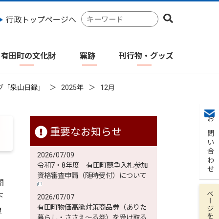
検
行政トップページへ
索
キ
ー
有田町の文化財
窯跡
刊行物・グッズ
ワ
ー
ド
グ「泉山日録」
2025年
12月
お問い合わせ
重要なお知らせ
2026/07/09
令和7・8年度 有田町競争入札参加
資格審査申請（随時受付）について
開
ページを保存
下
2026/07/07
有田町物価高騰対策商品券（ありた
頃
暮らし・ささえ～る券）を受け取る