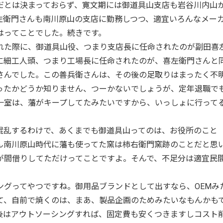
だとは決まっておらず、寛文期には御道具山支店も岩谷川内山
左衛門さんも南川原山の支店に勤務しつつ、適宜いろんなメー
はってことでした。続きです。
た際に、御道具山役、つまり支店長に任命されたのが副田喜
に細工人頭、つまり工場長に任命されたのが、喜左衛門さんと
さんでした。この善兵衛さんは、その後の足取りはまったく不
ったかどうか知りません、つーかないでしょうが、定年退職で
一室は、藩がキープしてたみたいですから、いっしょに行って
乱するわけで、あくまでも御道具山ってのは、お役所のこと
ん南川原山時代に藩も使ってた窯は柿右衛門窯跡のことだと思
が間借りしてただけってことですよ。そんで、不足分は適宜民
グってやつですね。御用品ブランドとして出すなら、OEMみ
て、自前で焼くのは、まあ、製品企画のためみたいなもんかも
後はアウトソーシングすれば、固定費も安くつきますしコスト