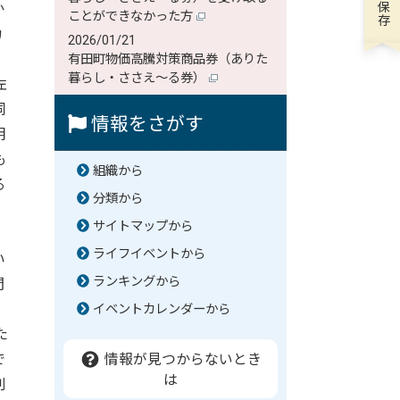
か
ことができなかった方
カ
2026/01/21
有田町物価高騰対策商品券（ありた
暮らし・ささえ～る券）
左
同
情報をさがす
明
も
組織から
る
分類から
サイトマップから
ライフイベントから
い
ランキングから
間
イベントカレンダーから
た
で
情報が見つからないとき
は
削