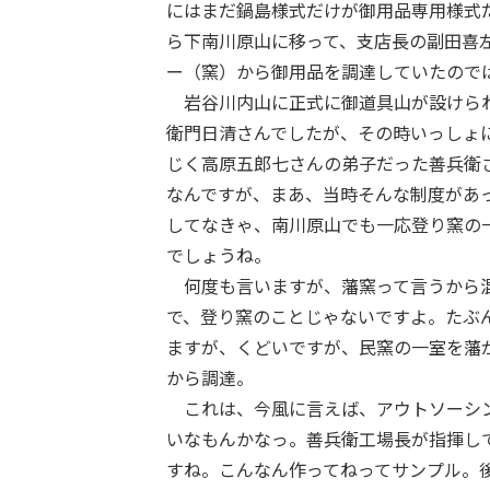
にはまだ鍋島様式だけが御用品専用様式
ら下南川原山に移って、支店長の副田喜
ー（窯）から御用品を調達していたので
岩谷川内山に正式に御道具山が設けられ
衛門日清さんでしたが、その時いっしょ
じく高原五郎七さんの弟子だった善兵衛
なんですが、まあ、当時そんな制度があ
してなきゃ、南川原山でも一応登り窯の
でしょうね。
何度も言いますが、藩窯って言うから混
で、登り窯のことじゃないですよ。たぶ
ますが、くどいですが、民窯の一室を藩
から調達。
これは、今風に言えば、アウトソーシン
いなもんかなっ。善兵衛工場長が指揮し
すね。こんなん作ってねってサンプル。