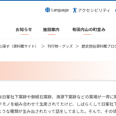
Language
アクセシビリティ
お知らせ
施設案内
有田内山の町並み
ら探す（資料館サイト）
刊行物・グッズ
歴史民俗資料館ブロ
では日峯社下窯跡や御経石窯跡、清源下窯跡などの窯場が一斉に
テモノを組み合わせて生産されてたけど、しばらくして日峯社
ような種類が生み出されたって話をしてました。そんで、その