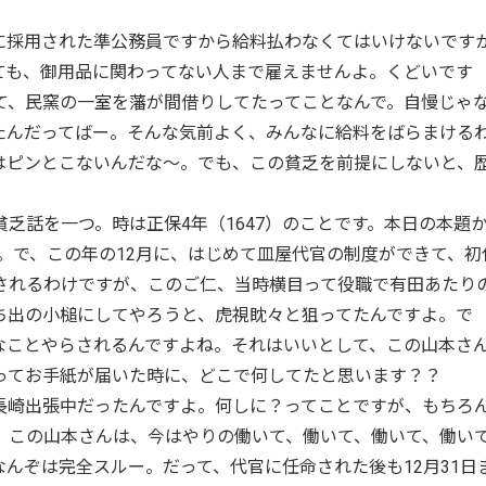
採用された準公務員ですから給料払わなくてはいけないです
ても、御用品に関わってない人まで雇えませんよ。くどいです
て、民窯の一室を藩が間借りしてたってことなんで。自慢じゃ
たんだってばー。そんな気前よく、みんなに給料をばらまける
はピンとこないんだな～。でも、この貧乏を前提にしないと、
話を一つ。時は正保4年（1647）のことです。本日の本題
ね。で、この年の12月に、はじめて皿屋代官の制度ができて、初
されるわけですが、このご仁、当時横目って役職で有田あたり
ち出の小槌にしてやろうと、虎視眈々と狙ってたんですよ。で
なことやらされるんですよね。それはいいとして、この山本さ
ってお手紙が届いた時に、どこで何してたと思います？？
崎出張中だったんですよ。何しに？ってことですが、もちろ
、この山本さんは、今はやりの働いて、働いて、働いて、働いて
んぞは完全スルー。だって、代官に任命された後も12月31日