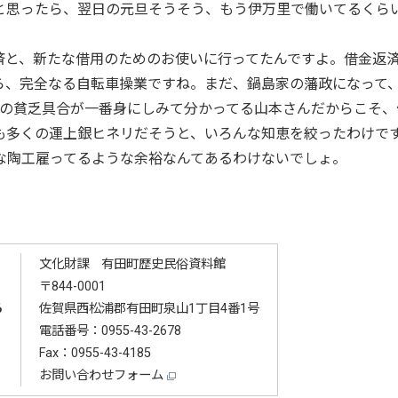
と思ったら、翌日の元旦そうそう、もう伊万里で働いてるくら
と、新たな借用のためのお使いに行ってたんですよ。借金返
ら、完全なる自転車操業ですね。まだ、鍋島家の藩政になって、
藩の貧乏具合が一番身にしみて分かってる山本さんだからこそ、
も多くの運上銀ヒネリだそうと、いろんな知恵を絞ったわけで
な陶工雇ってるような余裕なんてあるわけないでしょ。
文化財課 有田町歴史民俗資料館
〒844-0001
る
佐賀県西松浦郡有田町泉山1丁目4番1号
電話番号：
0955-43-2678
Fax：0955-43-4185
お問い合わせフォーム