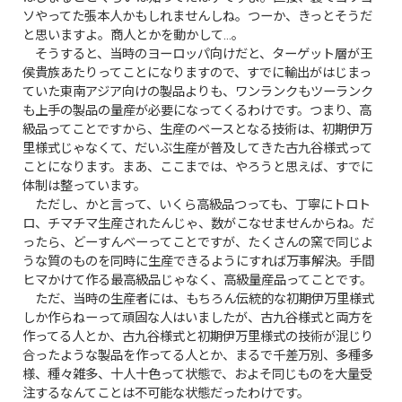
ソやってた張本人かもしれませんしね。つーか、きっとそうだ
と思いますよ。商人とかを動かして…。
そうすると、当時のヨーロッパ向けだと、ターゲット層が王
侯貴族あたりってことになりますので、すでに輸出がはじまっ
ていた東南アジア向けの製品よりも、ワンランクもツーランク
も上手の製品の量産が必要になってくるわけです。つまり、高
級品ってことですから、生産のベースとなる技術は、初期伊万
里様式じゃなくて、だいぶ生産が普及してきた古九谷様式って
ことになります。まあ、ここまでは、やろうと思えば、すでに
体制は整っています。
ただし、かと言って、いくら高級品つっても、丁寧にトロト
ロ、チマチマ生産されたんじゃ、数がこなせませんからね。だ
ったら、どーすんべーってことですが、たくさんの窯で同じよ
うな質のものを同時に生産できるようにすれば万事解決。手間
ヒマかけて作る最高級品じゃなく、高級量産品ってことです。
ただ、当時の生産者には、もちろん伝統的な初期伊万里様式
しか作らねーって頑固な人はいましたが、古九谷様式と両方を
作ってる人とか、古九谷様式と初期伊万里様式の技術が混じり
合ったような製品を作ってる人とか、まるで千差万別、多種多
様、種々雑多、十人十色って状態で、およそ同じものを大量受
注するなんてことは不可能な状態だったわけです。