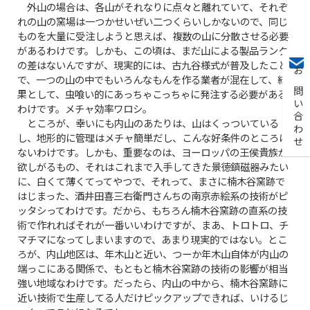
外山の場合は、各山がそれなりに点々と離れていて、それぞ
れの山の窯場は一つかせいぜい二つくらいしかないので、同じ
ものを大量に受注しようと思えば、複数の山に分散させる必要
があるわけです。しかも、この頃は、まだ山による製品ランク
の差はないんですが、現実的には、古九谷様式が普及したこと
お問い合わせ
で、一つの山の中でもいろんなもんを作る業者が混在して、結
果として、虫喰い的にあっちゃこっちゃに発注する必要がある
わけです。メチャ効率ワロシ。
ところが、幸いにも内山のあたりは、山はくっついている
し、地形的に管理はメチャ簡単だし、こんな好条件のところは
ないわけです。しかも、重要なのは、ヨーロッパの王侯貴族が
欲しがるもの、それはこれまで入手してきた景徳鎮磁器みたい
に、白くて薄くてってやつで、それって、まさに楠木谷窯跡で
はじまった、酒井田喜三右衛門さんちの南京赤絵系の技術がピ
ッタシってわけです。だから、もちろん楠木谷窯跡の直系の技
術で作れればそれが一番いいわけですが、まあ、トロトロ、チ
マチマになってしまいますので、あまり現実的ではない。とこ
ろが、内山地区は、年木山と近い、つーか年木山自体が内山の
端っこにある関係で、もともと楠木谷窯跡の技術の影響が相当
強い地域なわけです。だったら、内山の中から、楠木谷窯跡に
近い技術で生産してる人だけピックアップできれば、いけるじ