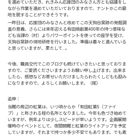
を進めていただき、れきみん応援団のみなさん方とも協議をし
ながら作業を進めていただいておりますので、ナントかこの窮
地を脱することができそうです。
一昨日は、応援団のみなさんと改めてこの天狗谷窯跡の発掘調
査の意義、さらには来年迎える有田焼創業400年の持つ意味な
ども当課の（村）よりパワーポイントを使っての座学を受け、
天狗谷窯跡の現地研修を行いました。準備は着々と進んでいる
と思っていますが、果たして…。
今後、職員交代でこのブログも続けていきたいと思っておりま
すので、ご愛読くださいますようお願い申し上げます。出来ま
したら、感想などお寄せいただけましたらわたくしどもも励み
になりますので、よろしくお願いします。（尾）
追伸：
当館の周辺の紅葉は、いつ頃からか「有田紅葉5（ファイ
ブ）」と称される程の名所となりました。今年も色づき始めて
いますが、例年よりは少しスピードが早いようです。企画展開
催時のイベントとして、夜間開館と紅葉のライトアップを予定
していますが、それまで持つか多少不安でもあります。でも素