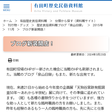
ホーム
有田歴史民俗資料館
分類から探す（資料館サイト）
刊行物・グッズ
歴史民俗資料館ブログ「泉山日録」
2015年
11月
ブログ新装開店！
ブログ新装開店！
最終更新日：
2024年3月23日
印刷
有田町役場のHPが一新された機会に当館のHPも刷新されまし
た。当館のブログ「泉山日録」もまた、新たな出発です。
現在、来週21日から始める今年度の企画展「天狗谷窯跡発掘調
査50年～あれから半世紀」展に向けて、その準備に追われてい
ます。（尾）も各種の書類作りから手をつけていますが、強力
な助っ人として新たな臨時職員の方をお願いしました。また、
昨年も経験のあるもう一人の臨時職員の方も、先に先にと仕事