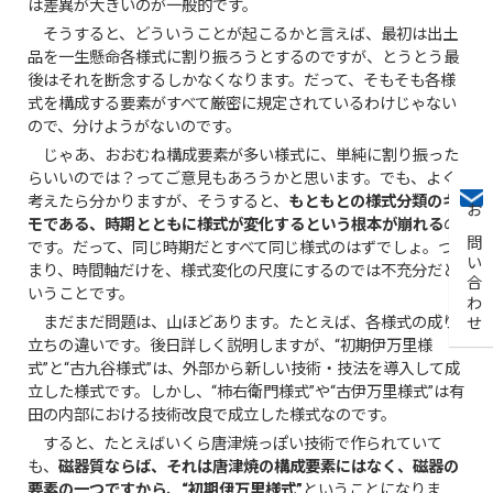
は差異が大きいのが一般的です。
そうすると、どういうことが起こるかと言えば、最初は出土
品を一生懸命各様式に割り振ろうとするのですが、とうとう最
後はそれを断念するしかなくなります。だって、そもそも各様
式を構成する要素がすべて厳密に規定されているわけじゃない
ので、分けようがないのです。
じゃあ、おおむね構成要素が多い様式に、単純に割り振った
らいいのでは？ってご意見もあろうかと思います。でも、よく
考えたら分かりますが、そうすると、
もともとの様式分類のキ
お問い合わせ
モである、時期とともに様式が変化するという根本が崩れる
の
です。だって、同じ時期だとすべて同じ様式のはずでしょ。つ
まり、時間軸だけを、様式変化の尺度にするのでは不充分だと
いうことです。
まだまだ問題は、山ほどあります。たとえば、各様式の成り
立ちの違いです。後日詳しく説明しますが、“初期伊万里様
式”と“古九谷様式”は、外部から新しい技術・技法を導入して成
立した様式です。しかし、“柿右衛門様式”や“古伊万里様式”は有
田の内部における技術改良で成立した様式なのです。
すると、たとえばいくら唐津焼っぽい技術で作られていて
も、
磁器質ならば、それは唐津焼の構成要素にはなく、磁器の
要素の一つですから、“初期伊万里様式”
ということになりま