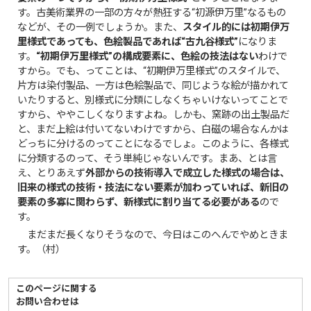
す。古美術業界の一部の方々が熱狂する“初源伊万里”なるもの
などが、その一例でしょうか。また、
スタイル的には初期伊万
里様式であっても、色絵製品であれば“古九谷様式”
になりま
す。
“初期伊万里様式”の構成要素に、色絵の技法はない
わけで
すから。でも、ってことは、“初期伊万里様式”のスタイルで、
片方は染付製品、一方は色絵製品で、同じような絵が描かれて
いたりすると、別様式に分類にしなくちゃいけないってことで
すから、ややこしくなりますよね。しかも、窯跡の出土製品だ
と、まだ上絵は付いてないわけですから、白磁の場合なんかは
どっちに分けるのってことになるでしょ。このように、各様式
に分類するのって、そう単純じゃないんです。まあ、とは言
え、とりあえず
外部からの技術導入で成立した様式の場合は、
旧来の様式の技術・技法にない要素が加わっていれば、新旧の
要素の多寡に関わらず、新様式に割り当てる必要がある
ので
す。
まだまだ長くなりそうなので、今日はこのへんでやめときま
す。（村）
このページに関する
お問い合わせは