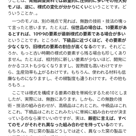
うことは、
発掘調査資料では数量的に圧倒的に多いその他大勢
モノは、逆に、様式の変化が分かりにくい
ということです。ど
ういうことか…。
一つのモノは、別の視点で見れば、無数の技術・技法の塊っ
て言ったと思います。たとえば、
伝世品の場合は、10要素があ
るとすれば、10や9の要素が最新様式の要素である場合が多い
ということです。ところが、
下級品に近づくほど、その要素が
少なくなり、旧様式の要素の割合が高くなる
のです。それどこ
ろか、もっと古い時期の様式の要素すら残る場合も珍しくあり
ません。たとえば、相対的に新しい要素が少ないほど、開発に
かかるコストも少なくなりますし、習熟度も高いわけですか
ら、生産効率も上がるわけです。もちろん、使われる材料も低
廉なものになりますし、その精製度も違うわけです。その他も
ろもろ…。
ここでは様式を構成する要素の数を単純化するため10としま
したが、実際には、無数にあります。しかも、この無数の技
術・技法の組み合わせが、高級品はこれとこれ、中級品はこれ
とこれ、下級品はこれとこれみたいに単純に組み合わせが決ま
っているのなら楽でいいのですが、実は、
厳密に言えば、すべ
てのモノがそれぞれ異なった組み合わせを持っている
のです。
もちろん、同じ窯の製品どうしでは近く、異なった窯の製品で