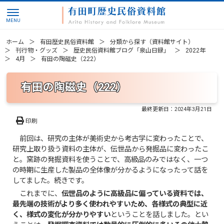
ホーム
有田歴史民俗資料館
分類から探す（資料館サイト）
刊行物・グッズ
歴史民俗資料館ブログ「泉山日録」
2022年
4月
有田の陶磁史（222）
有田の陶磁史（222）
最終更新日：
2024年3月21日
印刷
前回は、研究の主体が美術史から考古学に変わったことで、
研究上取り扱う資料の主体が、伝世品から発掘品に変わったこ
と。窯跡の発掘資料を使うことで、高級品のみではなく、一つ
の時期に生産した製品の全体像が分かるようになったって話を
してました。続きです。
これまでに、
伝世品のように高級品に偏っている資料では、
最先端の技術がより多く使われやすいため、各様式の典型に近
く、様式の変化が分かりやすい
ということを話しました。とい