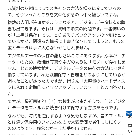
てみました。
元資料の状態によってスキャンの方法を様々に変えているの
で、そういったところを文章化するのは中々難しいですね。
複数の人間が管理するようになると、デジタルデータ特有の弊
害も出てきます。それは、資料の消失の問題です。一番怖いの
が「上書き保存」です。とりあえずバックアップの体制はとっ
ていますが、間違った情報に上書き保存してしまうと、もう2
度とデータは手に入らないかもしれません。
デジタルデータの保存の難しさはここにあります。原本が「デ
ータ」のため、紙焼き写真やネガのように「モノ」が存在しま
せん。どこの博物館も、デジタルデータの保存の方法には頭を
悩ませています。私も以前保存・管理をどのようにしているか
調べたことがあったのですが、皆さん「大容量のハードディス
クに入れて定期的にバックアップしています。」との回答でし
た。
ですが、最近画期的（？）な技術が出来たそうで、何とデジタ
ルデータをフィルムに焼き付けて保存する方法だそうです。
なんとも、時代を逆行するような気もしますが、昔のフィルム
お問い合わせ
とは違い保存用のフィルムなので大変高価で劣化もしにくいも
ののようです。残念ながらまだ手が出ません。