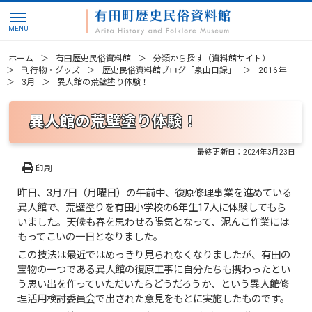
ホーム
有田歴史民俗資料館
分類から探す（資料館サイト）
刊行物・グッズ
歴史民俗資料館ブログ「泉山日録」
2016年
3月
異人館の荒壁塗り体験！
異人館の荒壁塗り体験！
最終更新日：
2024年3月23日
印刷
昨日、3月7日（月曜日）の午前中、復原修理事業を進めている
異人館で、荒壁塗りを有田小学校の6年生17人に体験してもら
いました。天候も春を思わせる陽気となって、泥んこ作業には
もってこいの一日となりました。
この技法は最近ではめっきり見られなくなりましたが、有田の
宝物の一つである異人館の復原工事に自分たちも携わったとい
う思い出を作っていただいたらどうだろうか、という異人館修
理活用検討委員会で出された意見をもとに実施したものです。