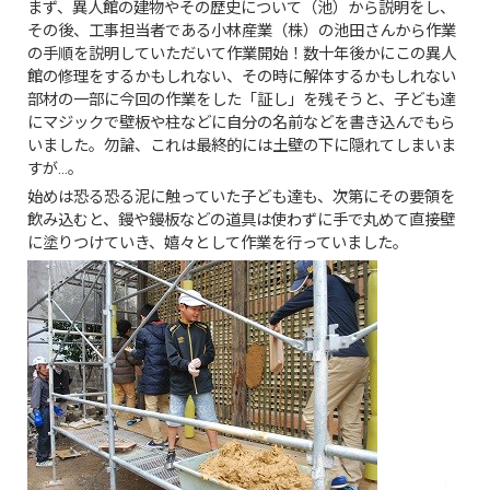
まず、異人館の建物やその歴史について（池）から説明をし、
その後、工事担当者である小林産業（株）の池田さんから作業
の手順を説明していただいて作業開始！数十年後かにこの異人
館の修理をするかもしれない、その時に解体するかもしれない
部材の一部に今回の作業をした「証し」を残そうと、子ども達
にマジックで壁板や柱などに自分の名前などを書き込んでもら
いました。勿論、これは最終的には土壁の下に隠れてしまいま
すが…。
始めは恐る恐る泥に触っていた子ども達も、次第にその要領を
飲み込むと、鏝や鏝板などの道具は使わずに手で丸めて直接壁
に塗りつけていき、嬉々として作業を行っていました。