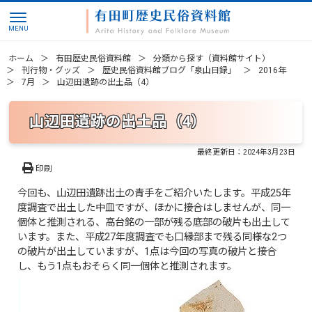
ホーム
有田歴史民俗資料館
分類から探す（資料館サイト）
刊行物・グッズ
歴史民俗資料館ブログ「泉山日録」
2016年
7月
山辺田遺跡の出土品（4）
山辺田遺跡の出土品（4）
最終更新日：
2024年3月23日
印刷
今回も、山辺田遺跡出土の青手をご紹介いたします。平成25年
度調査で出土した中皿ですが、ほかに接合はしませんが、同一
個体と推測される、高台銘の一部が残る底部の破片も出土して
います。また、平成27年度調査でも口縁部まで残る同様な2つ
の破片が出土していますが、1点は今回の写真の破片と接合
し、もう1点もおそらく同一個体と推測されます。