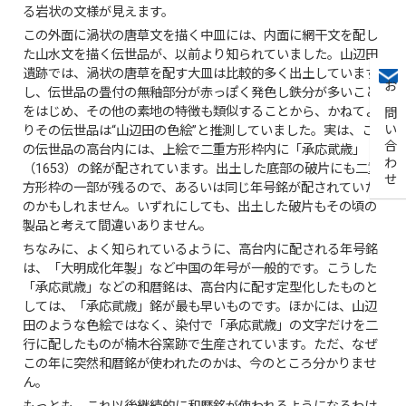
る岩状の文様が見えます。
この外面に渦状の唐草文を描く中皿には、内面に網干文を配し
た山水文を描く伝世品が、以前より知られていました。山辺田
遺跡では、渦状の唐草を配す大皿は比較的多く出土しています
し、伝世品の畳付の無釉部分が赤っぽく発色し鉄分が多いこと
お問い合わせ
をはじめ、その他の素地の特徴も類似することから、かねてよ
りその伝世品は“山辺田の色絵”と推測していました。実は、こ
の伝世品の高台内には、上絵で二重方形枠内に「承応貮歳」
（1653）の銘が配されています。出土した底部の破片にも二重
方形枠の一部が残るので、あるいは同じ年号銘が配されていた
のかもしれません。いずれにしても、出土した破片もその頃の
製品と考えて間違いありません。
ちなみに、よく知られているように、高台内に配される年号銘
は、「大明成化年製」など中国の年号が一般的です。こうした
「承応貮歳」などの和暦銘は、高台内に配す定型化したものと
しては、「承応貮歳」銘が最も早いものです。ほかには、山辺
田のような色絵ではなく、染付で「承応貮歳」の文字だけを二
行に配したものが楠木谷窯跡で生産されています。ただ、なぜ
この年に突然和暦銘が使われたのかは、今のところ分かりませ
ん。