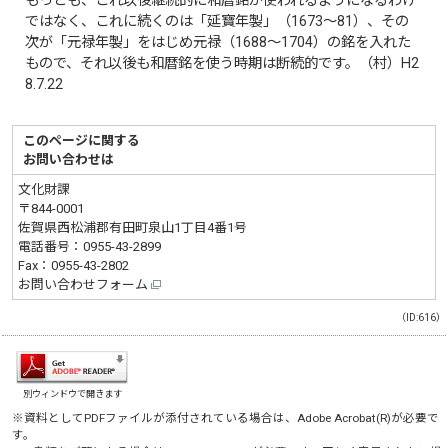
もっとも、これ以後継続的に和暦銘が使われるようになるわけ
ではなく、これに続くのは「延寶年製」（1673～81）、その
次が「元禄年製」をはじめ元禄（1688～1704）の銘を入れた
もので、それ以後も和暦銘を使う時期は断続的です。（村）H2
8.7.22
このページに関する
お問い合わせは
文化財課
〒844-0001
佐賀県西松浦郡有田町泉山1丁目4番1号
電話番号：
0955-43-2899
Fax：0955-43-2802
お問い合わせフォーム
（ID:616）
別ウィンドウで開きます
※資料としてPDFファイルが添付されている場合は、
Adobe Acrobat(R)
が必要で
す。