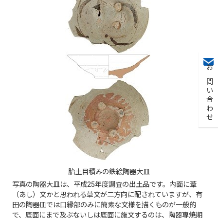
お問い合わせ
胎土目積みの鉄絵陶器大皿
写真の陶器大皿は、平成25年度調査の出土品です。内面に葦
（あし）文かと思われる草文が二方向に配されていますが、有
田の陶器皿では口縁部のみに簡素な文様を描くものが一般的
で、底面にまで及ぶないしは底面に施文するのは、陶器専焼期