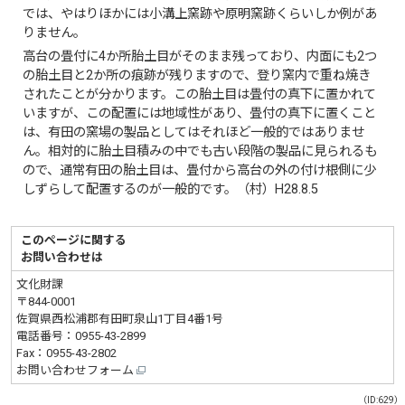
では、やはりほかには小溝上窯跡や原明窯跡くらいしか例があ
りません。
高台の畳付に4か所胎土目がそのまま残っており、内面にも2つ
の胎土目と2か所の痕跡が残りますので、登り窯内で重ね焼き
されたことが分かります。この胎土目は畳付の真下に置かれて
いますが、この配置には地域性があり、畳付の真下に置くこと
は、有田の窯場の製品としてはそれほど一般的ではありませ
ん。相対的に胎土目積みの中でも古い段階の製品に見られるも
ので、通常有田の胎土目は、畳付から高台の外の付け根側に少
しずらして配置するのが一般的です。（村）H28.8.5
このページに関する
お問い合わせは
文化財課
〒844-0001
佐賀県西松浦郡有田町泉山1丁目4番1号
電話番号：
0955-43-2899
Fax：0955-43-2802
お問い合わせフォーム
（ID:629）