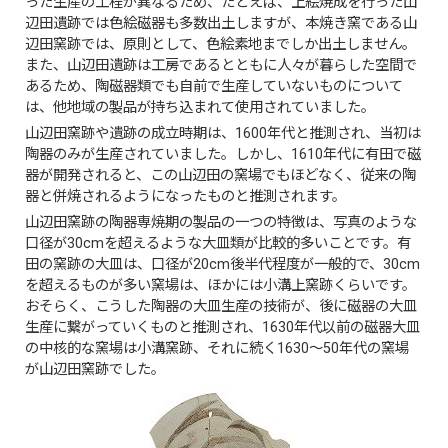
った生産の工程が異なるため、たとえば、上絵焼成を行った山
辺田遺跡では色絵磁器も多数出土しますが、本焼き窯である山
辺田窯跡では、原則として、色絵素地までしか出土しません。
また、山辺田遺跡は工房であるとともに人々が暮らした空間で
あるため、陶磁器類でも自前で生産していないものについて
は、他地域の製品が持ち込まれて使用されていました。
山辺田窯跡や遺跡の成立時期は、1600年代と推測され、当初は
陶器のみが生産されていました。しかし、1610年代に有田で磁
器が開発されると、この山辺田の窯場でもほどなく、従来の陶
器と併焼されるようになったものと推測されます。
山辺田窯跡の陶器専焼期の製品の一つの特徴は、写真のような
口径が30cmを超えるような大皿類が比較的多いことです。有
田の窯跡の大皿は、口径が20cm後半代程度が一般的で、30cm
を超えるものが多い窯場は、ほかには小溝上窯跡くらいです。
おそらく、こうした陶器の大皿生産の技術が、後に磁器の大皿
生産に繋がっていくものと推測され、1630年代以前の磁器大皿
の中核的な窯場は小溝窯跡、それに続く1630～50年代の窯場
が山辺田窯跡でした。