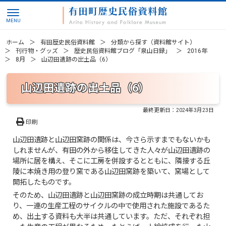
ホーム
有田歴史民俗資料館
分類から探す（資料館サイト）
刊行物・グッズ
歴史民俗資料館ブログ「泉山日録」
2016年
8月
山辺田遺跡の出土品（6）
山辺田遺跡の出土品（6）
最終更新日：
2024年3月23日
印刷
山辺田遺跡と山辺田窯跡の関係は、今さら示すまでもないかも
しれませんが、有田の外から移住してきた人々が山辺田遺跡の
場所に居を構え、そこに工房を併設するとともに、隣接する丘
陵に本焼き用の登り窯である山辺田窯跡を築いて、窯場として
開拓したものです。
そのため、山辺田遺跡と山辺田窯跡の成立時期は共通してお
り、一連の生産工程のサイクルの中で使用された施設であるた
め、出土する資料も大半は共通しています。ただ、それぞれ担