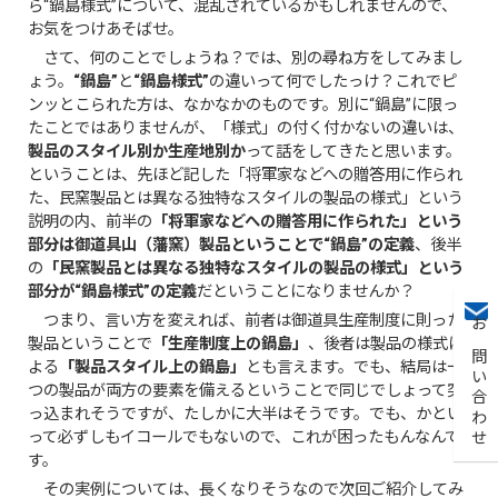
ら“鍋島様式”について、混乱されているかもしれませんので、
お気をつけあそばせ。
さて、何のことでしょうね？では、別の尋ね方をしてみまし
ょう。
“鍋島”
と
“鍋島様式”
の違いって何でしたっけ？これでピ
ンッとこられた方は、なかなかのものです。別に“鍋島”に限っ
たことではありませんが、「様式」の付く付かないの違いは、
製品のスタイル別か生産地別か
って話をしてきたと思います。
ということは、先ほど記した「将軍家などへの贈答用に作られ
た、民窯製品とは異なる独特なスタイルの製品の様式」という
説明の内、前半の
「将軍家などへの贈答用に作られた」という
部分は御道具山（藩窯）製品ということで“鍋島”の定義
、後半
の
「民窯製品とは異なる独特なスタイルの製品の様式」という
部分が“鍋島様式”の定義
だということになりませんか？
つまり、言い方を変えれば、前者は御道具生産制度に則った
お問い合わせ
製品ということで
「生産制度上の鍋島」
、後者は製品の様式に
よる
「製品スタイル上の鍋島」
とも言えます。でも、結局は一
つの製品が両方の要素を備えるということで同じでしょって突
っ込まれそうですが、たしかに大半はそうです。でも、かとい
って必ずしもイコールでもないので、これが困ったもんなんで
す。
その実例については、長くなりそうなので次回ご紹介してみ