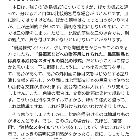
本日は、残りの“鍋島様式”についてですが、ほかの様式と違
って、分けること自体は比較的容易な場合がほとんどです。皿
に関してはですけどね。ほかの器種はちょっとコツがいります
が、皿が圧倒的に多いので、説明を複雑にしないために、ここ
では皿の話をします。ただし、比較的簡単な皿の場合でも、別
の観点で、気を付けておかないといけないことがあります。
“鍋島様式”というと、少しでも陶磁史をかじったことのある
方でしたら、
「将軍家などへの贈答用に作られた、民窯製品と
は異なる独特なスタイルの製品の様式」
だということはご存じ
かと思います。下に掲載したように、いわゆる木盃形を呈し
て、高台が高くて、高台の外側面に櫛目文をはじめとする塗り
潰し文様を巡らし、外側面には七宝繋文ほかの民窯では使わな
い独特な文様が描かれます。高台内に銘は入れず、ハリ支えも
しません。また、色絵の場合は、文様の輪郭は染付で縁取りま
す。こういう独特なスタイルですから、ほかの様式と違って、
これは簡単ですね。これが見分けられないわけがありません。
そう思うでしょ？たしかに、比較的見分けるのは簡単なもの
がほとんどです。でも、この様式の場合は、先ほど、
“贈答
用”
、
“独特なスタイル”
という話をしましたが、実はこれがくせ
者で、さっきの説明に違和感がなかったら、逆に、もしかした