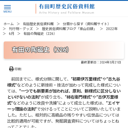
ホーム
有田歴史民俗資料館
分類から探す（資料館サイト）
刊行物・グッズ
歴史民俗資料館ブログ「泉山日録」
2022年
6月
有田の陶磁史（226）
有田の陶磁史（226）
最終更新日：
2024年3月21日
印刷
前回までに、様式分類に関して、
“初期伊万里様式”
や
“古九谷
様式”
などのように新技術・技法が加わって完成した様式につい
ては、
“一つでも新要素が加われば、原則、新様式に区分しない
といけないの法則”
が成り立ち、
“柿右衛門様式”
や
“古伊万里様
式”
などのように改良や洗練“によって成立した様式は、
“エイヤ
ーッ理論の法則”
で分けるってことについてご説明いたしていま
した。ただし、相対的に高級品の残りやすい伝世品については
比較的適用が可能ですが、発掘調査資料についてはちょっとね
ってことでした。