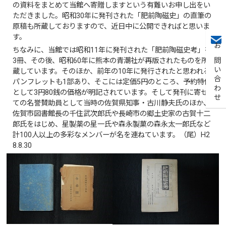
の資料をまとめて当館へ寄贈しますという有難いお申し出をい
ただきました。昭和30年に発刊された「肥前陶磁史」の直筆の
原稿も所蔵しておりますので、近日中に公開できればと思いま
す。
ちなみに、当館では昭和11年に発刊された「肥前陶磁史考」を
お問い合わせ
3冊、その後、昭和60年に熊本の青潮社が再版されたものを所
蔵しています。そのほか、前年の10年に発行されたと思われる
パンフレットも1部あり、そこには定価5円のところ、予約特価
として3円80銭の価格が明記されています。そして発刊に寄せ
ての名誉賛助員として当時の佐賀県知事・古川静夫氏のほか、
佐賀市図書館長の千住武次郎氏や長崎市の郷土史家の古賀十二
郎氏をはじめ、星製薬の星一氏や森永製菓の森永太一郎氏など
計100人以上の多彩なメンバーが名を連ねています。（尾）H2
8.8.30