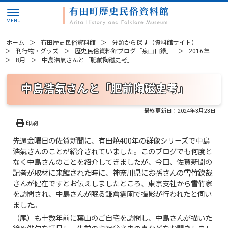
ホーム
有田歴史民俗資料館
分類から探す（資料館サイト）
刊行物・グッズ
歴史民俗資料館ブログ「泉山日録」
2016年
8月
中島浩氣さんと「肥前陶磁史考」
中島浩氣さんと「肥前陶磁史考」
最終更新日：
2024年3月23日
印刷
先週金曜日の佐賀新聞に、有田焼400年の群像シリーズで中島
浩氣さんのことが紹介されていました。このブログでも何度と
なく中島さんのことを紹介してきましたが、今回、佐賀新聞の
記者が取材に来館された時に、神奈川県にお孫さんの雪竹欽哉
さんが健在ですとお伝えしましたところ、東京支社から雪竹家
を訪問され、中島さんが眠る鎌倉霊園で撮影が行われたと伺い
ました。
（尾）も十数年前に葉山のご自宅を訪問し、中島さんが描いた