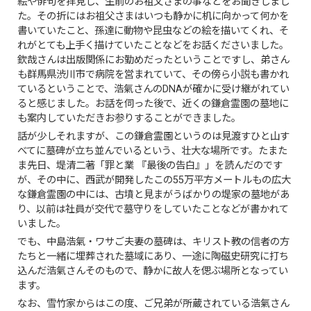
絵や俳句を拝見し、生前のお祖父さまの事などをお聞きしまし
た。その折にはお祖父さまはいつも静かに机に向かって何かを
書いていたこと、孫達に動物や昆虫などの絵を描いてくれ、そ
れがとても上手く描けていたことなどをお話くださいました。
欽哉さんは出版関係にお勤めだったということですし、弟さん
も群馬県渋川市で病院を営まれていて、その傍ら小説も書かれ
ているということで、浩氣さんのDNAが確かに受け継がれてい
ると感じました。お話を伺った後で、近くの鎌倉霊園の墓地に
も案内していただきお参りすることができました。
話が少しそれますが、この鎌倉霊園というのは見渡すひと山す
べてに墓碑が立ち並んでいるという、壮大な場所です。たまた
ま先日、堤清二著「罪と業 『最後の告白』」を読んだのです
が、その中に、西武が開発したこの55万平方メートルもの広大
な鎌倉霊園の中には、古墳と見まがうばかりの堤家の墓地があ
り、以前は社員が交代で墓守りをしていたことなどが書かれて
いました。
でも、中島浩氣・ワサご夫妻の墓碑は、キリスト教の信者の方
たちと一緒に埋葬された墓域にあり、一途に陶磁史研究に打ち
込んだ浩氣さんそのもので、静かに故人を偲ぶ場所となってい
ます。
なお、雪竹家からはこの度、ご兄弟が所蔵されている浩氣さん