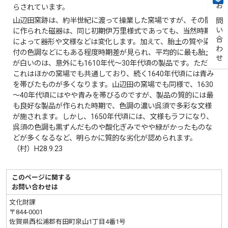
らされています。
お問い合わせ
山辺田窯跡は、約半世紀に渡って操業した窯場ですが、その間
に作られた磁器は、同じ初期伊万里様式であっても、当然時期
によって器形や文様などは変化します。加えて、胎土の質や染
付の色調などにもある程度時期差が見られ、平均的に最も胎土
が白いのは、意外にも1610年代～30年代頃の製品です。ただ、
これはほかの窯場でも共通しており、続く1640年代頃には青み
を帯びたものが多くなります。山辺田の窯場でも同様で、1630
～40年代頃にはやや青みを帯びるのですが、製品の質的には最
も良好な製品が作られた時期で、色調の濃い呉須で多彩な文様
が施されます。しかし、1650年代頃には、文様もラフになり、
呉須の色調も黒ずんだものや酸化ぎみでやや緑がかったものな
どが多くなるなど、明らかに質的な劣化が認められます。
（村）H28.9.23
このページに関する
お問い合わせは
文化財課
〒844-0001
佐賀県西松浦郡有田町泉山1丁目4番1号