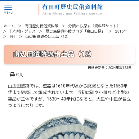
ホーム
有田歴史民俗資料館
分類から探す（資料館サイト）
刊行物・グッズ
歴史民俗資料館ブログ「泉山日録」
2016年
9月
山辺田遺跡の出土品（12）
山辺田遺跡の出土品（12）
最終更新日：
2024年3月23日
印刷
山辺田窯跡では、磁器は1610年代頃から廃窯となった1650年
代まで継続して焼成されています。当初は碗や小皿など小型の
製品が主体ですが、1630～40年代になると、大皿や中皿が目立
つようになります。