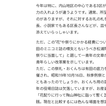
今年は特に、内山地区の中心である3区が
力の入れようが違うようです。通常、所望
のがありますが、それに対するお礼の札
長、小説家でもある区長さんなどが、皿
添えていらっしゃいます。
ただ、この“花”や祭りにかかる経費につ
田のミニコミ誌の嚆矢ともいうべき松浦陶
祭りに当面して」と題して一青年の文章
青年らしい改革案を示しています。
ただ、この祭礼・おくんちは有田の底力
催され、昭和19年10月16日、秋季例
ともあったのでしょうか、おくんち用の
年の役場日誌は欠落していますが、お産婆
「花配りに行って陶山神社に詣って暫く芝
銭。現在と比較するには色んな場面を想定