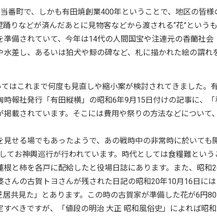
当番町で、しかも有田焼創業400年ということで、地区の皆様
踊りなどが済んだあとに見物客などから渡される“花”という
を準備されていて、今年は14代の人間国宝や注連元の香蘭社会
や水差し、あるいは狛犬や鯨の碑など、札に描かれた絵の謂れ
いてはこれまで何度も見直しや縮小案が検討されてきました。
時報社発行「有田縦横」の昭和6年9月15日付けの記事に、「
が掲載されています。そこには費用や祭りの方法などについて
を見せる場でもあったようで、あの戦時中の非常時に於いても
祭としてお神輿巡行が行われています。時代としては食糧難という
蓮根と柿を各戸に配給したと役場日誌にあります。また、昭和2
さんの古賀トヨさんが残された日記の昭和20年10月16日には
居共見た」とあります。この時の古賀家が準備した花が6円80
すべきですが、「値段の明治 大正 昭和風俗史」によれば昭和