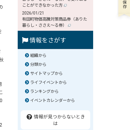
ことができなかった方
の
2026/01/21
も
有田町物価高騰対策商品券（ありた
暮らし・ささえ～る券）
を
情報をさがす
有
組織から
秋
分類から
、
サイトマップから
ライフイベントから
開
ランキングから
こ
0
イベントカレンダーから
情報が見つからないとき
は
2