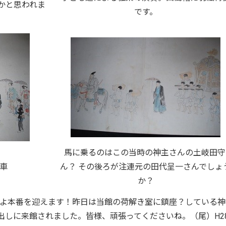
かと思われま
です。
馬に乗るのはこの当時の神主さんの土岐田守
車
ん？ その後ろが注連元の田代呈一さんでしょ
か？
いよ本番を迎えます！昨日は当館の荷解き室に鎮座？している神
出しに来館されました。皆様、頑張ってくださいね。（尾）H28