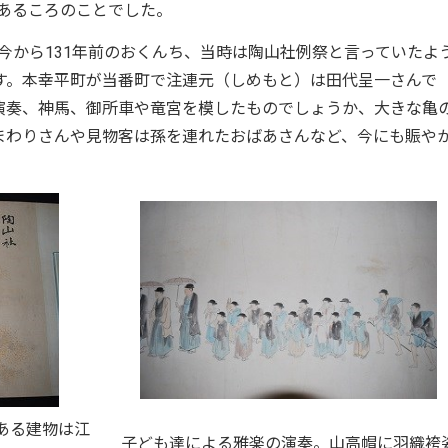
とあるころのことでした。
、今から131年前のおくんち、当時は陶山社例祭と言っていたよ
す。本幸平町が当番町で注連元（しめもと）は田代呈一さんで
演奏、神馬、御所車や竜宮を模したものでしょうか、大きな亀
まわりさんや見物客は孫を連れたおばあさんなど、今にも賑や
。
ある建物は江
子ども達による雅楽の演奏。山高帽に羽織袴