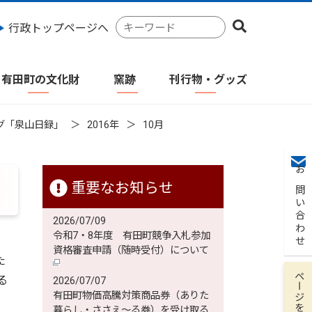
検
行政トップページへ
索
キ
ー
有田町の文化財
窯跡
刊行物・グッズ
ワ
ー
ド
グ「泉山日録」
2016年
10月
お問い合わせ
重要なお知らせ
2026/07/09
令和7・8年度 有田町競争入札参加
資格審査申請（随時受付）について
た
ページを保存
る
2026/07/07
有田町物価高騰対策商品券（ありた
暮らし・ささえ～る券）を受け取る